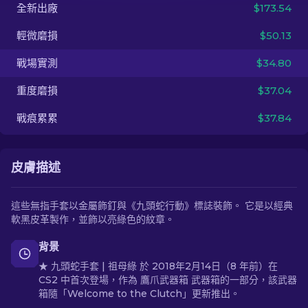
全新出廠
$173.54
ZH-TW
輕微磨損
$50.13
戰場實測
$34.80
重度磨損
$37.04
戰痕累累
$37.84
皮膚描述
這些無指手套以金屬飾釘與《九頭蛇行動》標誌裝飾。 它是以經典
軟黑皮革製作，並飾以亮綠色的紋章。
背景
★ 九頭蛇手套 | 祖母綠 於 2018年2月14日（8 年前）在
CS2 中首次登場，作為 鷹爪武器箱 武器箱的一部分，該武器
箱隨「Welcome to the Clutch」更新推出。