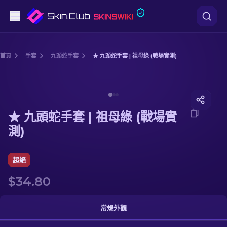
手槍
首頁
手套
九頭蛇手套
★ 九頭蛇手套 | 祖母綠 (戰場實測)
中階
Media of
★ 九頭蛇手套 | 祖母綠 (戰場實測)
步槍
★ 九頭蛇手套 | 祖母綠 (戰場實
狙擊步槍
測)
匕首
超絕
手套
$34.80
武器箱
常規外觀
其他