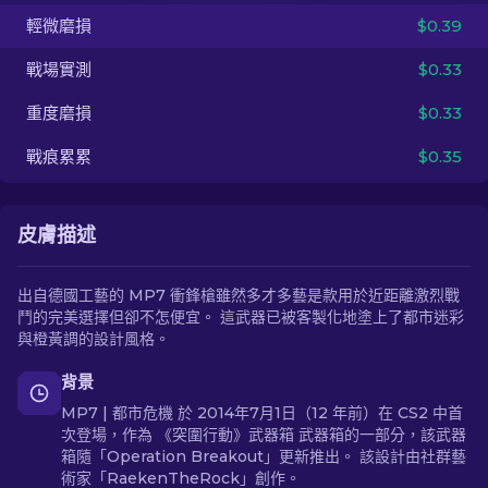
輕微磨損
$0.39
ZH-TW
戰場實測
$0.33
重度磨損
$0.33
戰痕累累
$0.35
皮膚描述
出自德國工藝的 MP7 衝鋒槍雖然多才多藝是款用於近距離激烈戰
鬥的完美選擇但卻不怎便宜。 這武器已被客製化地塗上了都市迷彩
與橙黃調的設計風格。
背景
MP7 | 都市危機 於 2014年7月1日（12 年前）在 CS2 中首
次登場，作為 《突圍行動》武器箱 武器箱的一部分，該武器
箱隨「Operation Breakout」更新推出。 該設計由社群藝
術家「RaekenTheRock」創作。