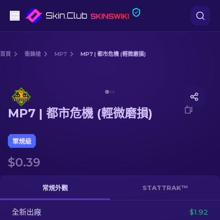
手槍
首頁
衝鋒槍
MP7
MP7 | 都市危機 (輕微磨損)
中階
Media of
MP7 | 都市危機 (輕微磨損)
步槍
MP7 | 都市危機 (輕微磨損)
狙擊步槍
匕首
軍規級
$0.39
手套
武器箱
常規外觀
STATTRAK™
全新出廠
其他
$1.92