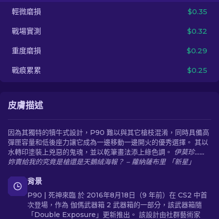
輕微磨損
$0.35
ZH-TW
戰場實測
$0.32
重度磨損
$0.29
戰痕累累
$0.25
皮膚描述
因為其獨特的犢牛式設計，P90 難以與其它槍枝混淆，同時具備高
彈匣容量和低後座力讓它成為一邊移動一邊開火的優秀選擇。 其以
水轉印塗裝上兇惡的鬼魂，並以乾筆畫法添上綠色調。
伊莫珍……
妳賣給我的究竟是槍還是天鵝絨海報？ – 蘿納薩布里 「新星」
背景
P90 | 死神來臨 於 2016年8月18日（9 年前）在 CS2 中首
次登場，作為 伽傌武器箱 2 武器箱的一部分，該武器箱隨
「Double Exposure」更新推出。 該設計由社群藝術家