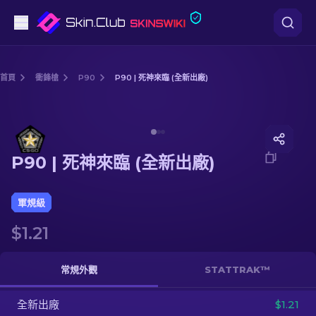
手槍
首頁
衝鋒槍
P90
P90 | 死神來臨 (全新出廠)
中階
Media of
P90 | 死神來臨 (全新出廠)
步槍
P90 | 死神來臨 (全新出廠)
狙擊步槍
匕首
軍規級
$1.21
手套
武器箱
常規外觀
STATTRAK™
全新出廠
其他
$1.21