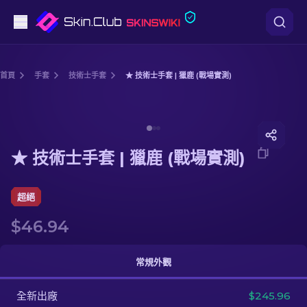
手槍
首頁
手套
技術士手套
★ 技術士手套 | 獵鹿 (戰場實測)
中階
Media of
★ 技術士手套 | 獵鹿 (戰場實測)
步槍
★ 技術士手套 | 獵鹿 (戰場實測)
狙擊步槍
匕首
超絕
$46.94
手套
武器箱
常規外觀
全新出廠
其他
$245.96