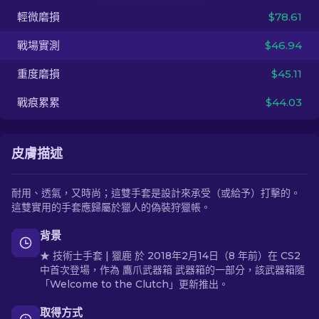
輕微磨損
$78.61
ZH-TW
戰場實測
$46.94
重度磨損
$45.11
戰痕累累
$44.03
皮膚描述
耐用、透氣，又時尚；這雙手套是設計來承受（或給予）打擊的。
這雙實用的手套應歸屬於獵人的偽裝狩獵帳。
背景
★ 技術士手套 | 獵鹿 於 2018年2月14日（8 年前）在 CS2
中首次登場，作為 鷹爪武器箱 武器箱的一部分，該武器箱隨
「Welcome to the Clutch」更新推出。
取得方式