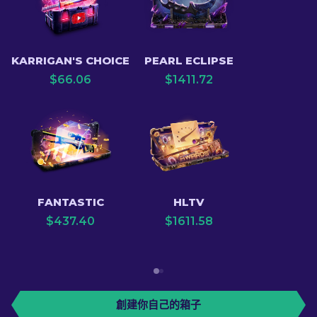
KARRIGAN'S CHOICE
PEARL ECLIPSE
$
66.06
$
1411.72
FANTASTIC
HLTV
$
437.40
$
1611.58
創建你自己的箱子