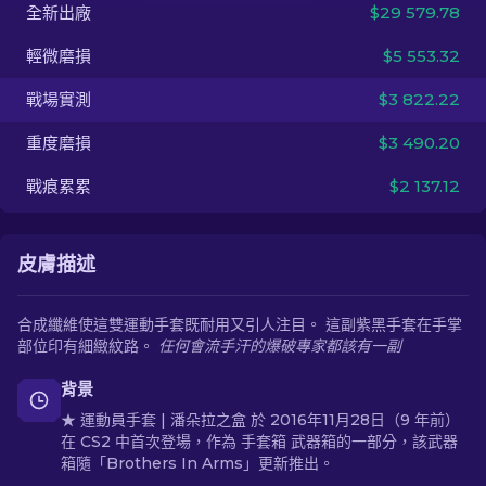
全新出廠
$29 579.78
ZH-TW
輕微磨損
$5 553.32
戰場實測
$3 822.22
重度磨損
$3 490.20
戰痕累累
$2 137.12
皮膚描述
合成纖維使這雙運動手套既耐用又引人注目。 這副紫黑手套在手掌
部位印有細緻紋路。
任何會流手汗的爆破專家都該有一副
背景
★ 運動員手套 | 潘朵拉之盒 於 2016年11月28日（9 年前）
在 CS2 中首次登場，作為 手套箱 武器箱的一部分，該武器
箱隨「Brothers In Arms」更新推出。