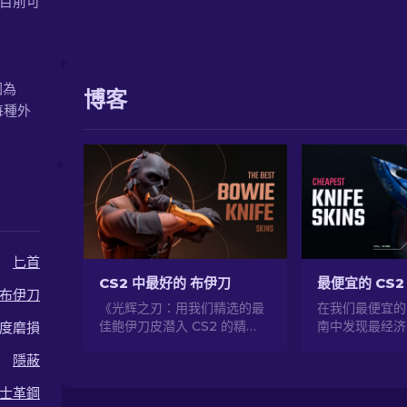
型。目前可
圍為
博客
每種外
匕首
CS2 中最好的 布伊刀
最便宜的 CS2 
布伊刀
《光辉之刃：用我们精选的最
在我们最便宜的 
佳鲍伊刀皮潜入 CS2 的精
南中发现最经济
度磨損
英》。用风格和致命的精确度
并在不花太多钱
隱蔽
升级您的阿森纳！
您的游戏风格！
士革鋼