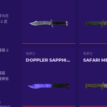
月15日
2 武
e
器箱 2
布伊刀
布伊刀
DOPPLER SAPPHIRE
SAFARI M
 隱蔽
最稀有
為