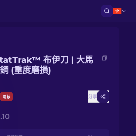
tatTrak™ 布伊刀 | 大馬
鋼 (重度磨損)
分享
隱蔽
.10