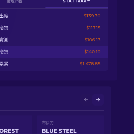
常規外觀
STATTRAK™
出廠
$139.30
磨損
$117.15
實測
$106.13
磨損
$140.10
累累
$1 478.85
布伊刀
FOREST
BLUE STEEL