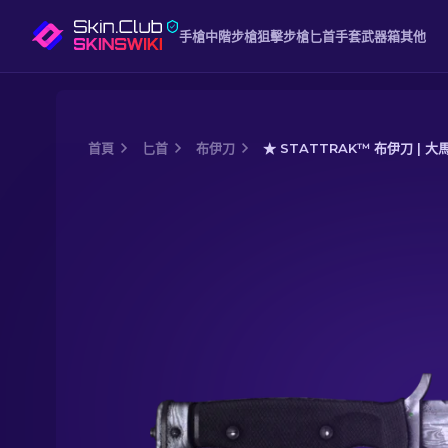
手槍
中階
步槍
狙擊步槍
匕首
手套
武器箱
其他
首頁
匕首
布伊刀
★ STATTRAK™ 布伊刀 | 大
Media of
★ StatTrak™ 布伊刀 | 大馬