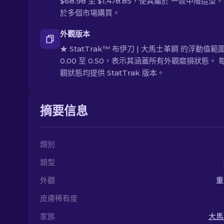
$68.98 至 $1,478.85，使其屬於 一款中階造
於多個市場購買。
外觀版本
★ StatTrak™ 布伊刀 | 大馬士革鋼 的浮動值範
0.00 至 0.50，表示其涵蓋所有外觀磨損狀態。 
觀狀態均提供 StatTrak 版本。
摘要信息
類別
類型
外觀
重
皮膚稀有度
家族
大馬