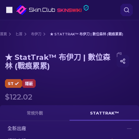
手槍
首頁
匕首
布伊刀
★ STATTRAK™ 布伊刀 | 數位森林 (戰痕累累)
中階
Media of
★ StatTrak™ 布伊刀 | 數位森林 (戰痕累累)
★ StatTrak™ 布伊刀 | 數位森
步槍
林 (戰痕累累)
狙擊步槍
ST
隱蔽
匕首
$122.02
手套
常規外觀
STATTRAK™
武器箱
全新出廠
—
其他