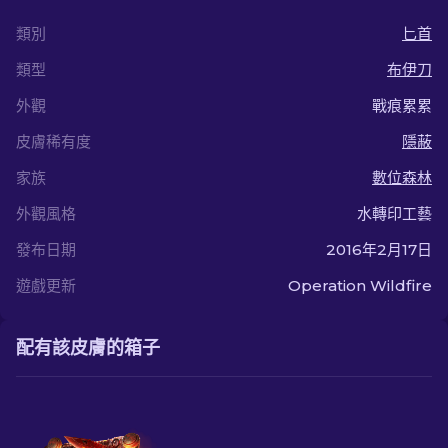
類別
匕首
類型
布伊刀
外觀
戰痕累累
皮膚稀有度
隱蔽
家族
數位森林
外觀風格
水轉印工藝
發布日期
2016年2月17日
遊戲更新
Operation Wildfire
配有該皮膚的箱子