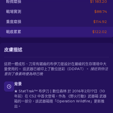
輕微磨損
$1 183.20
戰場實測
$88.74
ZH-TW
重度磨損
$114.92
戰痕累累
$122.02
皮膚描述
這把一體成形、刀背有鋸齒的布伊刀是設計在嚴峻的生存環境中大
量使用的。 這武器已被印上了數位迷彩（DDPAT）。
接近到你注
意到了像素時便為時已晚
背景
★ StatTrak™ 布伊刀 | 數位森林 於 2016年2月17日（10
年前）在 CS2 中首次登場，作為 《野火行動》武器箱 武器
箱的一部分，該武器箱隨「Operation Wildfire」更新推
出。