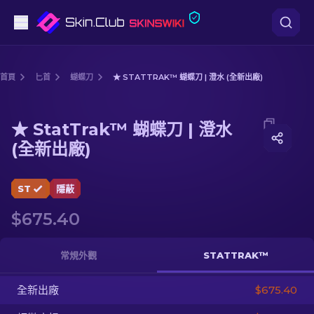
手槍
首頁
匕首
蝴蝶刀
★ STATTRAK™ 蝴蝶刀 | 澄水 (全新出廠)
中階
Media of
★ StatTrak™ 蝴蝶刀 | 澄水 (全新出廠)
★ StatTrak™ 蝴蝶刀 | 澄水
步槍
(全新出廠)
狙擊步槍
ST
隱蔽
匕首
$675.40
手套
常規外觀
STATTRAK™
武器箱
全新出廠
$675.40
其他