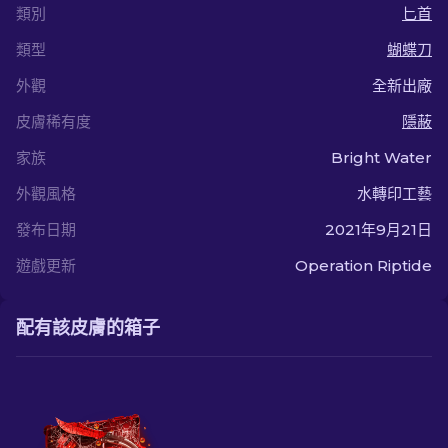
類別
匕首
類型
蝴蝶刀
外觀
全新出廠
皮膚稀有度
隱蔽
家族
Bright Water
外觀風格
水轉印工藝
發布日期
2021年9月21日
遊戲更新
Operation Riptide
配有該皮膚的箱子