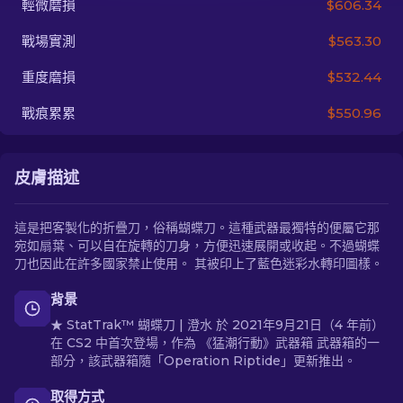
輕微磨損
$606.34
戰場實測
$563.30
ZH-TW
重度磨損
$532.44
戰痕累累
$550.96
皮膚描述
這是把客製化的折疊刀，俗稱蝴蝶刀。這種武器最獨特的便屬它那
宛如扇葉、可以自在旋轉的刀身，方便迅速展開或收起。不過蝴蝶
刀也因此在許多國家禁止使用。 其被印上了藍色迷彩水轉印圖樣。
背景
★ StatTrak™ 蝴蝶刀 | 澄水 於 2021年9月21日（4 年前）
在 CS2 中首次登場，作為 《猛潮行動》武器箱 武器箱的一
部分，該武器箱隨「Operation Riptide」更新推出。
取得方式