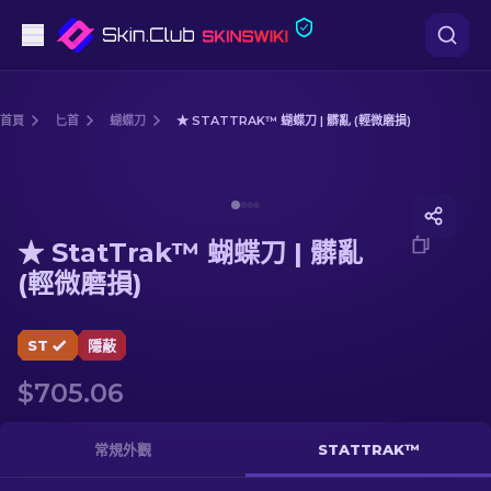
手槍
首頁
匕首
蝴蝶刀
★ STATTRAK™ 蝴蝶刀 | 髒亂 (輕微磨損)
中階
Media of
★ StatTrak™ 蝴蝶刀 | 髒亂 (輕微磨損)
步槍
★ StatTrak™ 蝴蝶刀 | 髒亂
狙擊步槍
(輕微磨損)
匕首
ST
隱蔽
手套
$705.06
武器箱
常規外觀
STATTRAK™
其他