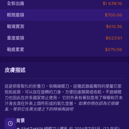
全新出廠
$1 638.16
ZH-TW
輕微磨損
$705.06
戰場實測
$615.36
重度磨損
$623.61
戰痕累累
$575.06
皮膚描述
這是把客製化的折疊刀，俗稱蝴蝶刀。這種武器最獨特的便屬它那
宛如扇葉、可以自在旋轉的刀身，方便迅速展開或收起。不過蝴蝶
刀也因此在許多國家禁止使用。 它的外表有著刻意用了檸檬和芥末
汁液去滴在外表上頭所形成的氧化塗層。
如果你現在認為它很雜
亂，等到它在黑光燈之下的時候再說吧
背景
★ StatTrak™ 蝴蝶刀 | 髒亂 於 2014年7月1日（12 年前）