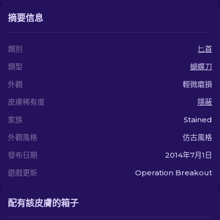
摘要信息
類別
匕首
類型
蝴蝶刀
外觀
輕微磨損
皮膚稀有度
隱蔽
家族
Stained
外觀風格
仿古風格
發布日期
2014年7月1日
遊戲更新
Operation Breakout
配有該皮膚的箱子