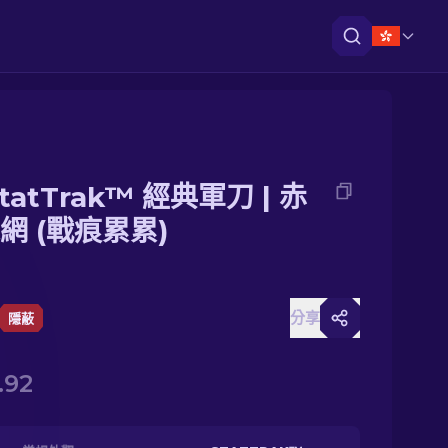
tatTrak™ 經典軍刀 | 赤
網 (戰痕累累)
分享
隱蔽
.92