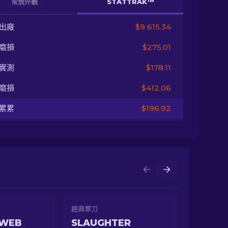
常規外觀
STATTRAK™
出廠
$9 615.34
磨損
$275.01
實測
$178.11
磨損
$412.06
累累
$196.92
經典軍刀
 WEB
SLAUGHTER