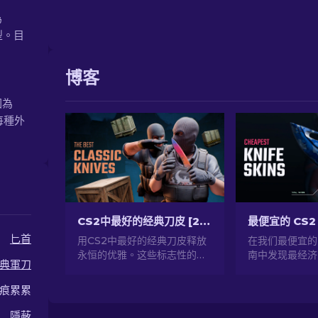
為
造型。目
博客
圍為
每種外
CS2中最好的经典刀皮 [2026]
最便宜的 CS2 
匕首
用CS2中最好的经典刀皮释放
在我们最便宜的 
永恒的优雅。这些标志性的设
南中发现最经济
典軍刀
计和无与伦比的工艺提升了您
并在不花太多钱
的游戏体验。
您的游戏风格！
痕累累
隱蔽