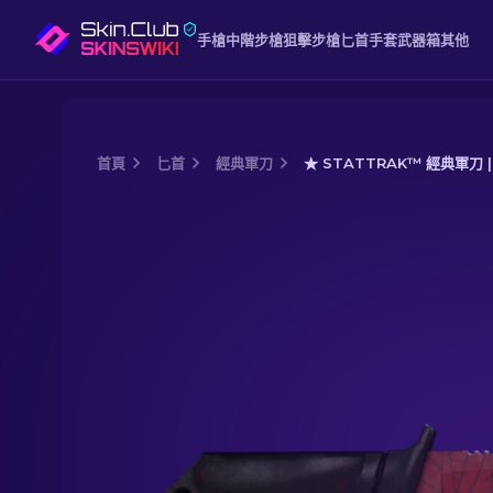
手槍
中階
步槍
狙擊步槍
匕首
手套
武器箱
其他
首頁
匕首
經典軍刀
★ STATTRAK™ 經典軍刀 
Media of
★ StatTrak™ 經典軍刀 | 赤