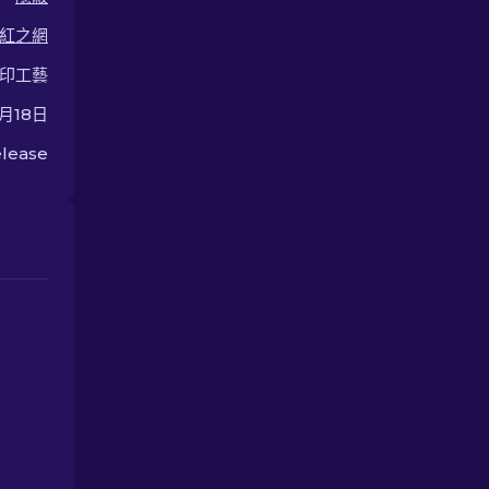
紅之網
印工藝
0月18日
lease