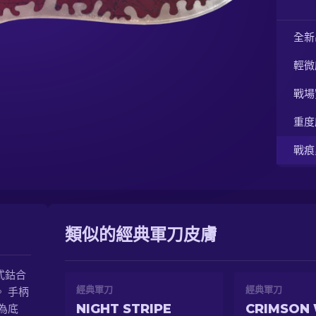
全新
輕微
戰場
重度
戰痕
類似的經典軍刀皮膚
式鈷合
經典軍刀
經典軍刀
 手柄
NIGHT STRIPE
CRIMSON
為底