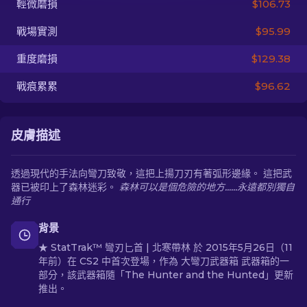
輕微磨損
$106.73
戰場實測
$95.99
ZH-TW
重度磨損
$129.38
戰痕累累
$96.62
皮膚描述
透過現代的手法向彎刀致敬，這把上揚刀刃有著弧形邊緣。 這把武
器已被印上了森林迷彩。
森林可以是個危險的地方......永遠都別獨自
通行
背景
★ StatTrak™ 彎刃匕首 | 北寒帶林 於 2015年5月26日（11
年前）在 CS2 中首次登場，作為 大彎刀武器箱 武器箱的一
部分，該武器箱隨「The Hunter and the Hunted」更新
推出。