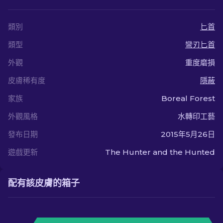
類別
匕首
類型
彎刃匕首
外觀
重度磨損
皮膚稀有度
隱蔽
家族
Boreal Forest
外觀風格
水轉印工藝
發布日期
2015年5月26日
遊戲更新
The Hunter and the Hunted
配有該皮膚的箱子