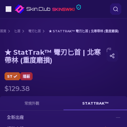
手槍
首頁
匕首
彎刃匕首
★ STATTRAK™ 彎刃匕首 | 北寒帶林 (重度磨損)
中階
Media of
★ StatTrak™ 彎刃匕首 | 北寒帶林 (重度磨損)
★ StatTrak™ 彎刃匕首 | 北寒
步槍
帶林 (重度磨損)
狙擊步槍
ST
隱蔽
匕首
$129.38
手套
常規外觀
STATTRAK™
武器箱
全新出廠
—
其他