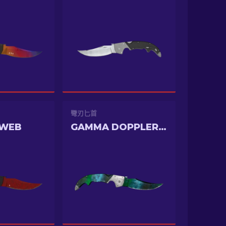
彎刃匕首
 WEB
GAMMA DOPPLER PHASE 3