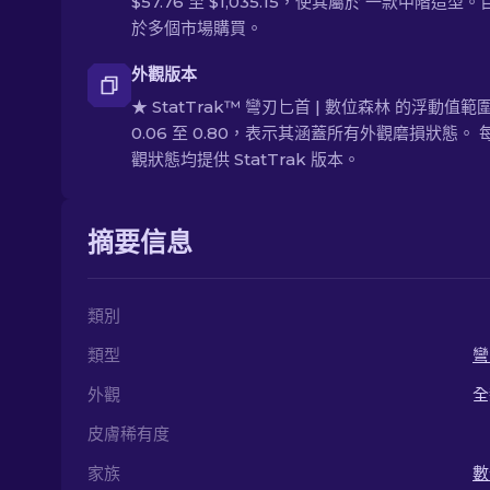
$57.76 至 $1,035.15，使其屬於 一款中階造型
於多個市場購買。
外觀版本
★ StatTrak™ 彎刃匕首 | 數位森林 的浮動值範
0.06 至 0.80，表示其涵蓋所有外觀磨損狀態。 
觀狀態均提供 StatTrak 版本。
摘要信息
類別
類型
彎
外觀
全
皮膚稀有度
家族
數