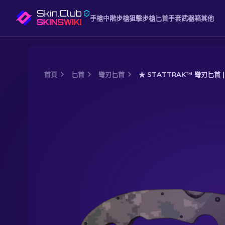
手槍
中階
步槍
狙擊步槍
匕首
手套
武器箱
其他
首頁
匕首
彎刃匕首
★ STATTRAK™ 彎刃匕首 
Media of
★ StatTrak™ 彎刃匕首 | 數