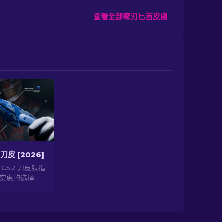
查看全部彎刃匕首皮膚
刀皮 [2026]
CS2 刀皮肤指
实惠的选择，
的情况下提升