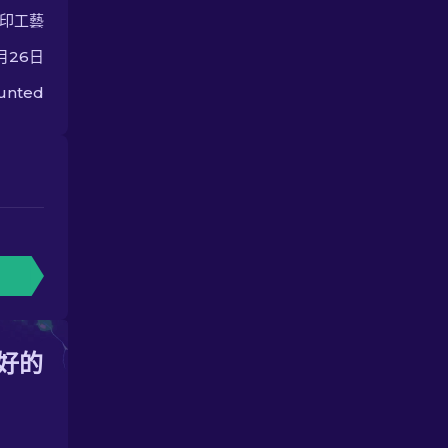
印工藝
5月26日
unted
好的