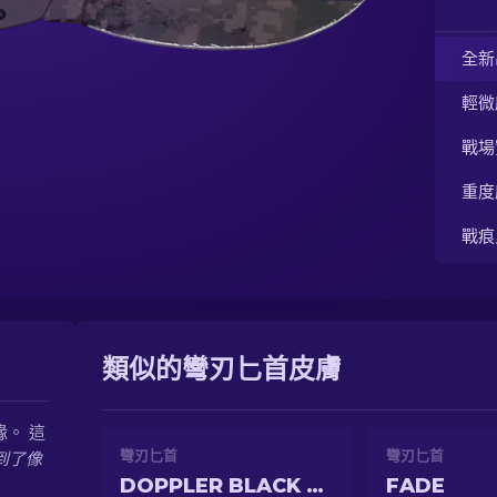
全新
輕微
戰場
重度
戰痕
類似的彎刃匕首皮膚
。 這
彎刃匕首
彎刃匕首
到了像
DOPPLER BLACK PEARL
FADE