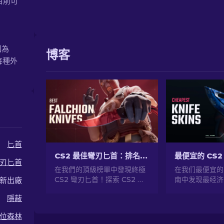
。目前可
圍為
博客
每種外
匕首
CS2 最佳彎刃匕首：排名前 [2026]
最便宜的 CS2 
刃匕首
在我們的頂級榜單中發現終極
在我们最便宜的 
CS2 彎刃匕首！探索 CS2 彎
南中发现最经济
新出廠
刃匕首最令人垂涎的設計和稀
并在不花太多钱
隱蔽
有圖案。
您的游戏风格！
位森林