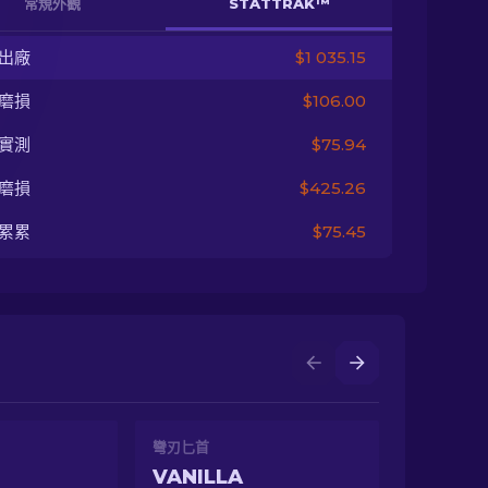
常規外觀
STATTRAK™
出廠
$1 035.15
磨損
$106.00
實測
$75.94
磨損
$425.26
累累
$75.45
彎刃匕首
VANILLA