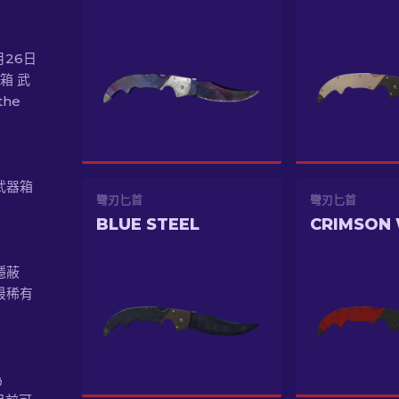
月26日
箱 武
the
刀武器箱
彎刃匕首
彎刃匕首
BLUE STEEL
CRIMSON
 隱蔽
最稀有
為