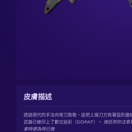
皮膚描述
透過現代的手法向彎刀致敬，這把上揚刀刃有著弧形邊緣
武器已被印上了數位迷彩（DDPAT）。
接近到你注意
素時便為時已晚