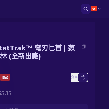
tatTrak™ 彎刃匕首 | 數
林 (全新出廠)
分享
隱蔽
35.15