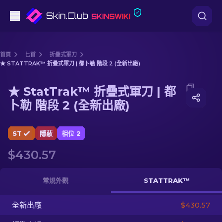
手槍
首頁
匕首
折疊式軍刀
★ STATTRAK™ 折疊式軍刀 | 都卜勒 階段 2 (全新出廠)
中階
Media of
★ StatTrak™ 折疊式軍刀 | 都卜勒 階段 2 (全新出
★ StatTrak™ 折疊式軍刀 | 都
步槍
卜勒 階段 2 (全新出廠)
狙擊步槍
ST
隱蔽
相位 2
匕首
$430.57
手套
常規外觀
STATTRAK™
武器箱
全新出廠
$430.57
其他