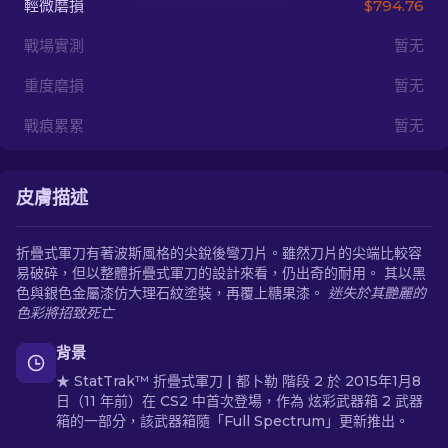
輕微磨損
$794.76
戰場實測
暂无
ZH-TW
重度磨損
暂无
戰痕累累
暂无
皮膚描述
折疊式軍刀有著波斯風格的尖銳後彎刀片。雖然刀片的尖端比較容
易破碎，但以整體折疊式軍刀的設計來看，仍出奇的耐用。 其以黑
色與銀色金屬漆仿大理石紋塗裝，再覆上糖果漆。
迷失於其艷麗的
色彩將招致死亡
背景
★ StatTrak™ 折疊式軍刀 | 都卜勒 階段 2 於 2015年1月8
日（11 年前）在 CS2 中首次登場，作為 炫彩武器箱 2 武器
箱的一部分，該武器箱隨「Full Spectrum」更新推出。