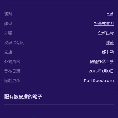
類別
匕首
類型
折疊式軍刀
外觀
全新出廠
皮膚稀有度
隱蔽
家族
都卜勒
外觀風格
陽極多彩工藝
發布日期
2015年1月8日
遊戲更新
Full Spectrum
配有該皮膚的箱子