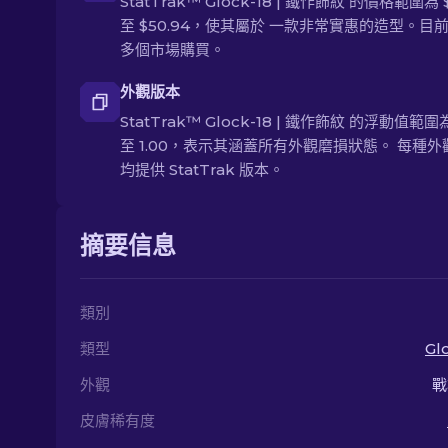
StatTrak™ Glock-18 | 鐵作飾紋 的價格範圍為 $
至 $50.94，使其屬於 一款非常實惠的造型。目
多個市場購買。
外觀版本
StatTrak™ Glock-18 | 鐵作飾紋 的浮動值範圍為
至 1.00，表示其涵蓋所有外觀磨損狀態。 每種外
均提供 StatTrak 版本。
摘要信息
類別
類型
Gl
外觀
戰
皮膚稀有度