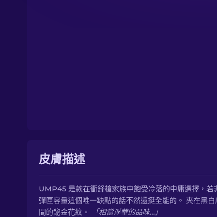
皮膚描述
UMP45 是款在衝鋒槍家族中飽受冷落的中庸選擇，若
彈匣容量這個唯一缺點的話不然還挺全能的。 夾在黑白
間的鉍金花紋。
「相當浮華的品味…」