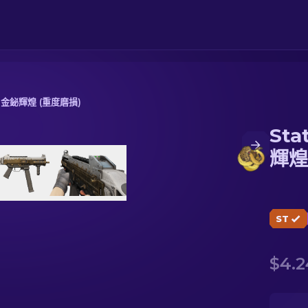
| 金鉍輝煌 (重度磨損)
Sta
煌 (重度磨損)
輝煌
ST
$4.2