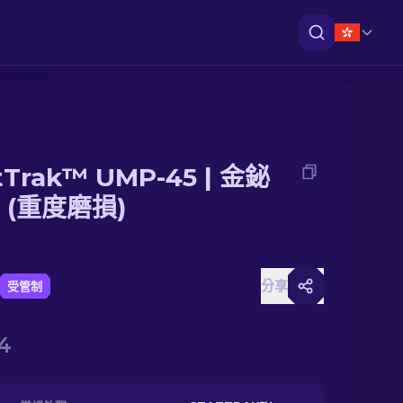
tTrak™ UMP-45 | 金鉍
 (重度磨損)
分享
受管制
4