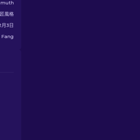
smuth
匠風格
2月3日
 Fang