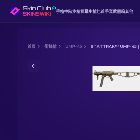
手槍
中階
步槍
狙擊步槍
匕首
手套
武器箱
其他
首頁
衝鋒槍
UMP-45
STATTRAK™ UMP-45 
Media of
StatTrak™ UMP-45 | 金鉍輝