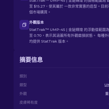
StatTrak™ UMP-45 | 金鉍輝煌 的價格範圍為 $
至 $15.27，使其屬於 一款非常實惠的造型。目
個市場購買。
外觀版本
StatTrak™ UMP-45 | 金鉍輝煌 的浮動值範圍為 
至 0.70，表示其涵蓋所有外觀磨損狀態。 每種
均提供 StatTrak 版本。
摘要信息
類別
類型
U
外觀
重
皮膚稀有度