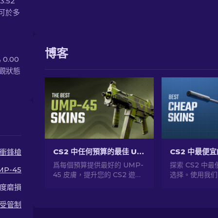
3.52
前可於多
博客
0.00
外觀狀態
CS2 中任何預算的最佳 UMP-45 皮膚 [2026]
衝鋒槍
爲每個預算提供最好的 UMP-
探索 CS2 中
MP-45
45 皮膚，提升您的 CS2 遊戲
选择。使用我们
體驗！探索我們的專家排名，
级您的 CS2 
度磨損
爲您的武器找到完美的美容升
的皮肤。
級。
受管制