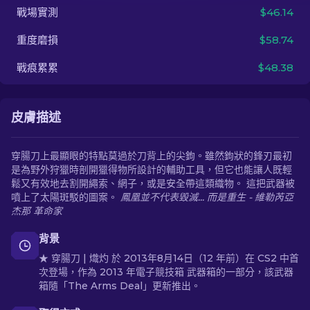
戰場實測
$46.14
ZH-TW
重度磨損
$58.74
戰痕累累
$48.38
皮膚描述
穿腸刀上最顯眼的特點莫過於刀背上的尖鉤。雖然鉤狀的鋒刃最初
是為野外狩獵時剖開獵得物所設計的輔助工具，但它也能讓人既輕
鬆又有效地去割開繩索、網子，或是安全帶這類織物。 這把武器被
噴上了太陽斑駁的圖案。
鳳凰並不代表毀滅... 而是重生 - 維勒芮亞
杰那 革命家
背景
★ 穿腸刀 | 熾灼 於 2013年8月14日（12 年前）在 CS2 中首
次登場，作為 2013 年電子競技箱 武器箱的一部分，該武器
箱隨「The Arms Deal」更新推出。