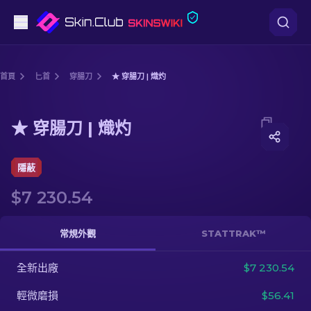
手槍
首頁
匕首
穿腸刀
★ 穿腸刀 | 熾灼
中階
Media of
★ 穿腸刀 | 熾灼
★ 穿腸刀 | 熾灼
步槍
狙擊步槍
隱蔽
$7 230.54
匕首
手套
常規外觀
STATTRAK™
武器箱
全新出廠
$7 230.54
輕微磨損
$56.41
其他