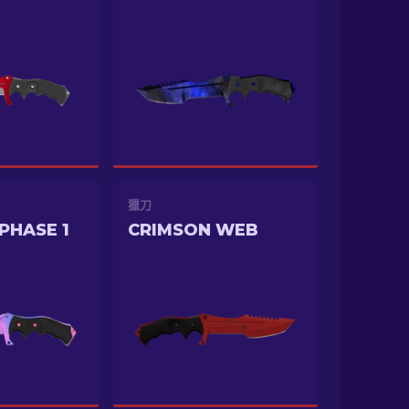
獵刀
PHASE 1
CRIMSON WEB