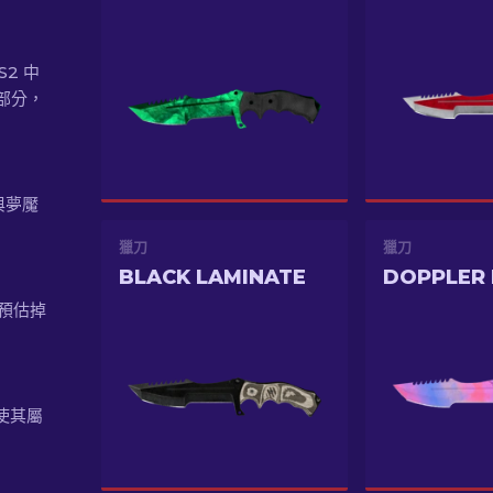
S2 中
部分，
與夢魘
獵刀
獵刀
BLACK LAMINATE
DOPPLER 
的預估掉
，使其屬