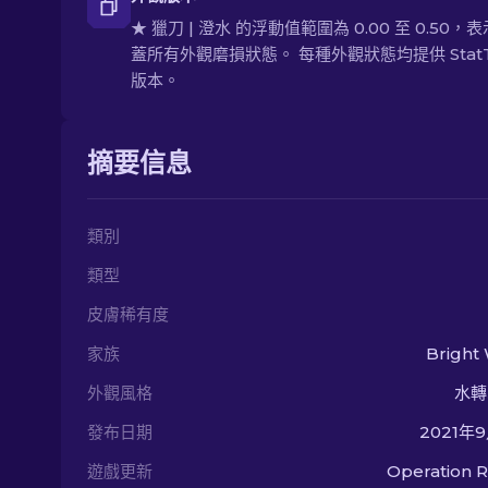
★ 獵刀 | 澄水 的浮動值範圍為 0.00 至 0.50，
蓋所有外觀磨損狀態。 每種外觀狀態均提供 StatT
版本。
摘要信息
類別
類型
皮膚稀有度
家族
Bright
外觀風格
水轉
發布日期
2021年
遊戲更新
Operation R