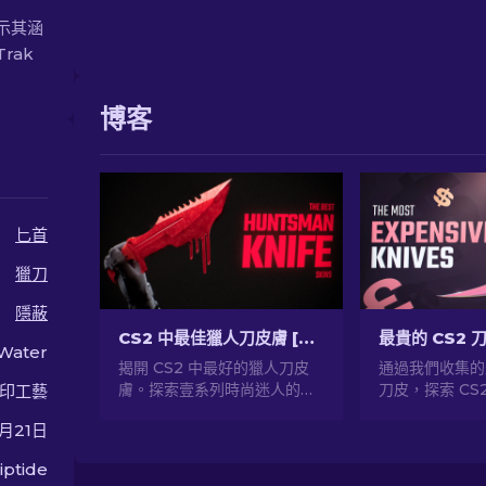
表示其涵
rak
博客
匕首
獵刀
隱蔽
CS2 中最佳獵人刀皮膚 [2026]
最貴的 CS2 刀
 Water
揭開 CS2 中最好的獵人刀皮
通過我們收集的
膚。探索壹系列時尚迷人的設
刀皮，探索 CS
印工藝
計，提升您的遊戲體驗和風
揭秘價格驚人的
9月21日
格。
iptide