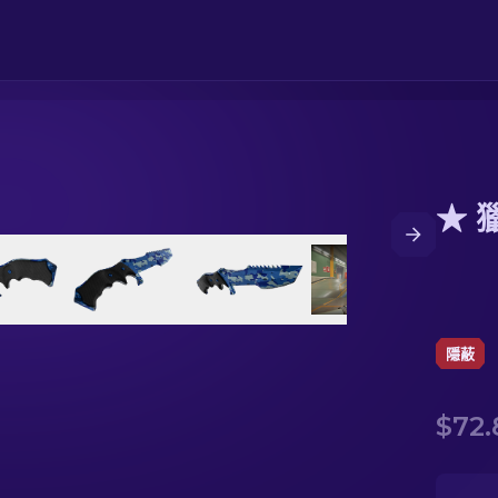
★ 
隱蔽
$72.