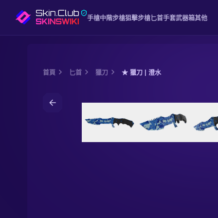
手槍
中階
步槍
狙擊步槍
匕首
手套
武器箱
其他
首頁
匕首
獵刀
★ 獵刀 | 澄水
Media of
★ 獵刀 | 澄水