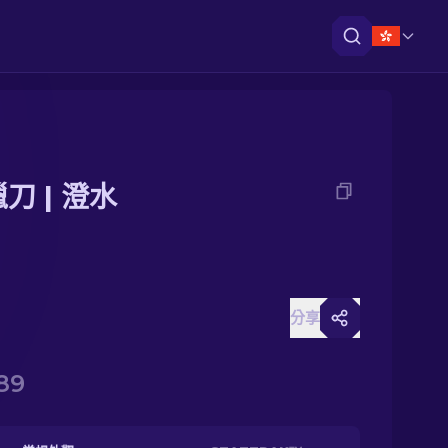
獵刀 | 澄水
分享
89