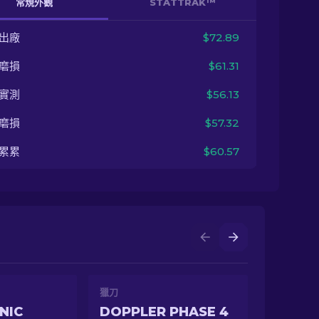
常規外觀
STATTRAK™
出廠
$72.89
磨損
$61.31
實測
$56.13
磨損
$57.32
累累
$60.57
獵刀
NIC
DOPPLER PHASE 4