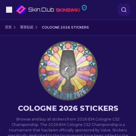
手槍
首頁
賽事貼紙
COLOGNE 2026 STICKERS
中階
步槍
狙擊步槍
匕首
手套
COLOGNE 2026 STICKERS
武器箱
Browse and buy all stickers from 2026 IEM Cologne CS2
Championship. The 2026 IEM Cologne CS2 Championship is a
tournament that has been officially sponsored by Valve. Stickers
其他
specifically dedicated to the tournament have been added to the