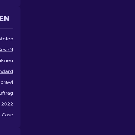
Ihre Seitenwaffe
EN
stolen
-SeveN
ikneu
andard
Scrawl
uftrag
r 2022
 Case