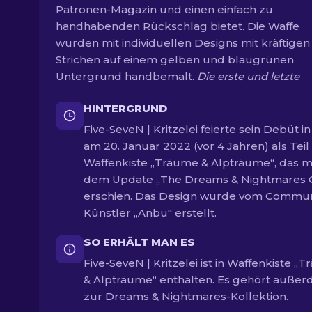
Patronen-Magazin und einen einfach zu
handhabenden Rückschlag bietet. Die Waffe
wurden mit individuellen Designs mit kräftigen
Strichen auf einem gelben und blaugrünen
Untergrund handbemalt.
Die erste und letzte
HINTERGRUND
Five-SeveN | Kritzelei feierte sein Debüt i
am 20. Januar 2022 (vor 4 Jahren) als Teil
Waffenkiste „Träume & Alpträume“, das m
dem Update „The Dreams & Nightmares 
erschien. Das Design wurde vom Commun
Künstler „Anbu" erstellt.
SO ERHÄLT MAN ES
Five-SeveN | Kritzelei ist in Waffenkiste „
& Alpträume“ enthalten. Es gehört auße
zur Dreams & Nightmares-Kollektion.