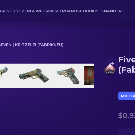
ARFSCHÜTZENGEWEHR
MESSER
HANDSCHUH
KISTEN
ANDERE
SEVEN | KRITZELEI (FABRIKNEU)
Fiv
kneu)
(Fa
MILIT
$0.9