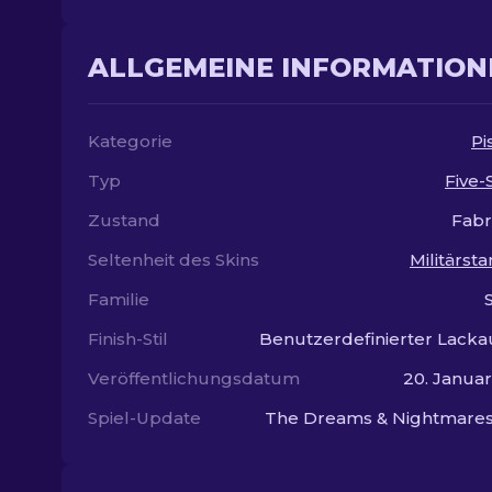
ALLGEMEINE INFORMATION
Kategorie
Pi
Typ
Five
Zustand
Fabr
Seltenheit des Skins
Militärst
Familie
Finish-Stil
Benutzerdefinierter Lacka
Veröffentlichungsdatum
20. Janua
Spiel-Update
The Dreams & Nightmares