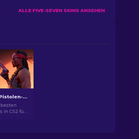
ALLE FIVE-SEVEN SKINS ANSEHEN
Die besten Pistolen-Skins in CS2 [2026]
 besten
s in CS2 für
yle. Top-
ert Eagle,
ehr!