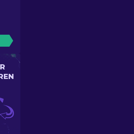
IR
REN