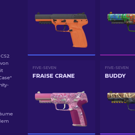
n CS2
 von
FIVE-SEVEN
FIVE-SEVEN
it
FRAISE CRANE
BUDDY
Case"
ity-
Träume
rdem