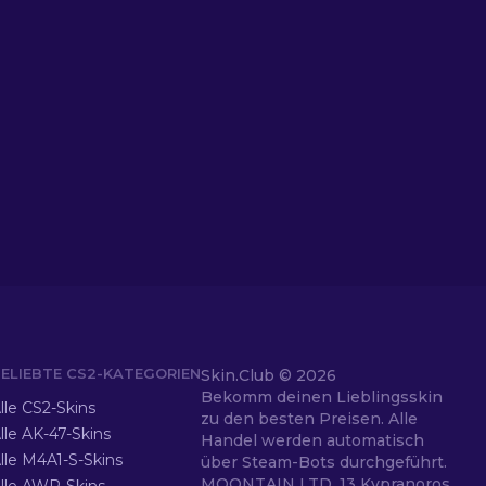
ELIEBTE CS2-KATEGORIEN
Skin.Club ©
2026
Bekomm deinen Lieblingsskin
lle CS2-Skins
zu den besten Preisen. Alle
lle AK-47-Skins
Handel werden automatisch
lle M4A1-S-Skins
über Steam-Bots durchgeführt.
MOONTAIN LTD, 13 Kypranoros