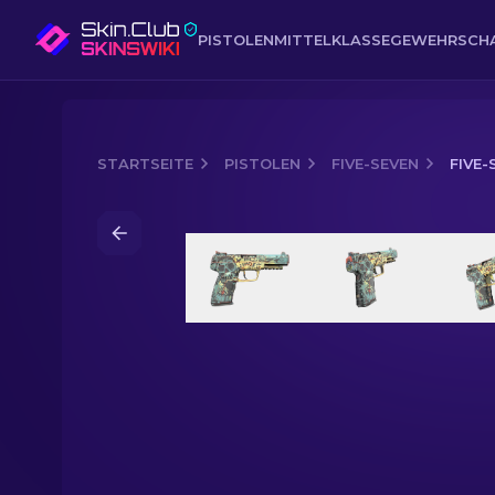
PISTOLEN
MITTELKLASSE
GEWEHR
SCH
STARTSEITE
PISTOLEN
FIVE-SEVEN
FIVE-
Media of
Five-SeveN | Kritzelei (Fabri