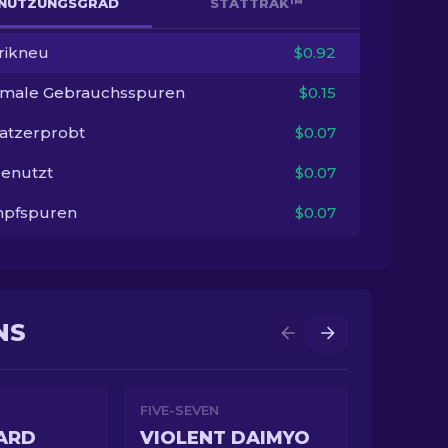
NUTZUNGSGRAD
STATTRAK™
rikneu
$0.92
imale Gebrauchsspuren
$0.15
satzerprobt
$0.07
enutzt
$0.07
pfspuren
$0.07
NS
FIVE-SEVEN
ARD
VIOLENT DAIMYO