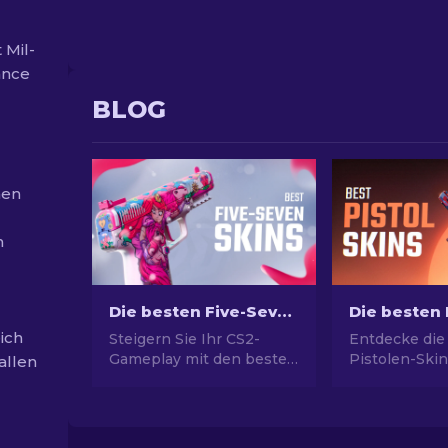
 Mil-
ance
BLOG
hen
n
Die besten Five-SeveN Skins in CS2 [2026]
eich
Steigern Sie Ihr CS2-
Entdecke die
Gameplay mit den besten
Pistolen-Skin
allen
Five-SeveN-Skin, unsere
ultimativen St
Expertenauswahl und
Picks für Des
finden Sie das perfekte
USP-S und m
Kosmetik-Upgrade für