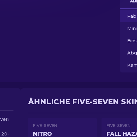
AB
Fab
Min
Ein
Abg
Kam
ÄHNLICHE FIVE-SEVEN SKI
eveN
FIVE-SEVEN
FIVE-SEVEN
NITRO
FALL HAZ
 20-