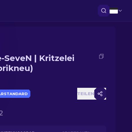
e-SeveN | Kritzelei
brikneu)
TEILEN
ÄRSTANDARD
2