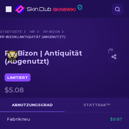
Pistolen
STARTSEITE
MP
PP-BIZON
PP-BIZON | ANTIQUITÄT (ABGENUTZT)
Mittelklasse
Media of
PP-Bizon | Antiquität (Abgenutzt)
PP-Bizon | Antiquität
Gewehr
(Abgenutzt)
Scharfschützengewehr
LIMITIERT
Messer
$5.08
Handschuh
ABNUTZUNGSGRAD
STATTRAK™
Kisten
Fabrikneu
$9.87
Andere