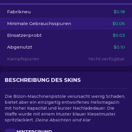
Fabrikneu
$0.18
DE
Minimale Gebrauchsspuren
$0.06
Einsatzerprobt
$0.03
Abgenutzt
$0.10
Kampfspuren
Nicht verfügbar
BESCHREIBUNG DES SKINS
Die Bizon-Maschinenpistole verursacht wenig Schaden,
bietet aber ein einzigartig entworfenes Helixmagazin
mit hoher Kapazität und kurzer Nachladedauer. Die
Waffe wurde mit einem Muster blauer Kieselmuster
spritzlackiert.
Deine Absichten sind klar
HINTERGRUND