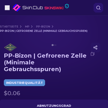
Pistolen
STARTSEITE
MP
PP-BIZON
PP-BIZON | GEFRORENE ZELLE (MINIMALE GEBRAUCHSSPUREN)
Mittelklasse
Media of
PP-Bizon | Gefrorene Zelle (Minimale Gebra
Gewehr
PP-Bizon | Gefrorene Zelle
Scharfschützengewehr
(Minimale
Gebrauchsspuren)
Messer
Handschuh
INDUSTRIEQUALITÄT
$0.06
Kisten
Andere
ABNUTZUNGSGRAD