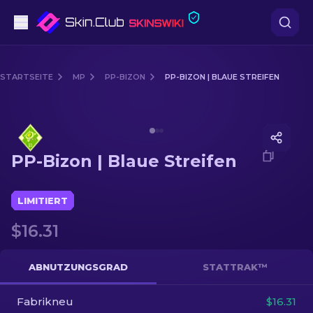
Pistolen
STARTSEITE
MP
PP-BIZON
PP-BIZON | BLAUE STREIFEN
Mittelklasse
Media of
PP-Bizon | Blaue Streifen
Gewehr
PP-Bizon | Blaue Streifen
Scharfschützengewehr
Messer
LIMITIERT
$16.31
Handschuh
Kisten
ABNUTZUNGSGRAD
STATTRAK™
Fabrikneu
Andere
$16.31