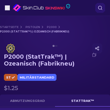
Pistolen
STARTSEITE
PISTOLEN
P2000
P2000 (STATTRAK™) | OZEANISCH (FABRIKNEU)
Mittelklasse
Media of
P2000 (StatTrak™) | Ozeanisch (Fabrikneu)
Gewehr
P2000 (StatTrak™) |
Scharfschützengewehr
Ozeanisch (Fabrikneu)
Messer
ST
MILITÄRSTANDARD
Handschuh
$1.25
Kisten
ABNUTZUNGSGRAD
STATTRAK™
Andere