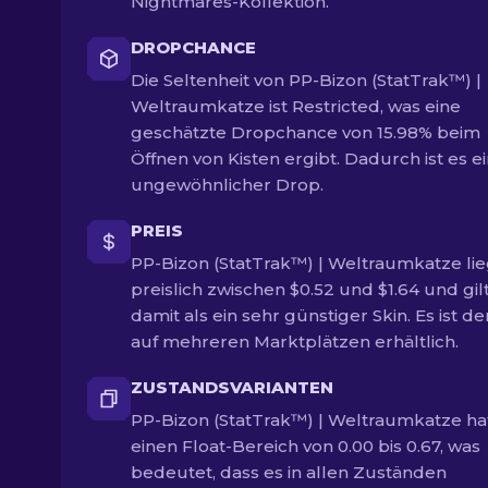
Nightmares-Kollektion.
DROPCHANCE
Die Seltenheit von PP-Bizon (StatTrak™) |
Weltraumkatze ist Restricted, was eine
geschätzte Dropchance von 15.98% beim
Öffnen von Kisten ergibt. Dadurch ist es e
ungewöhnlicher Drop.
PREIS
PP-Bizon (StatTrak™) | Weltraumkatze lie
preislich zwischen $0.52 und $1.64 und gil
damit als ein sehr günstiger Skin. Es ist de
auf mehreren Marktplätzen erhältlich.
ZUSTANDSVARIANTEN
PP-Bizon (StatTrak™) | Weltraumkatze ha
einen Float-Bereich von 0.00 bis 0.67, was
bedeutet, dass es in allen Zuständen