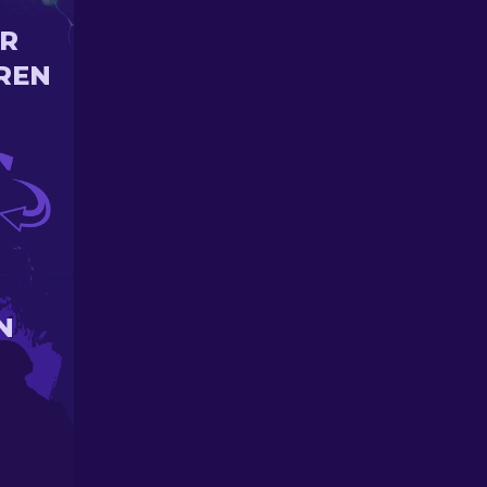
IR
REN
N