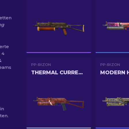
etten
ng
erte
 4
&
PP-BIZON
PP-BIZON
reams
THERMAL CURRENTS
MODERN 
in
ten.