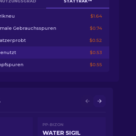
NUTZUNGSGRAD
STATTRAK™
rikneu
$1.64
imale Gebrauchsspuren
$0.74
satzerprobt
$0.52
enutzt
$0.53
pfspuren
$0.55
S
PP-BIZON
WATER SIGIL