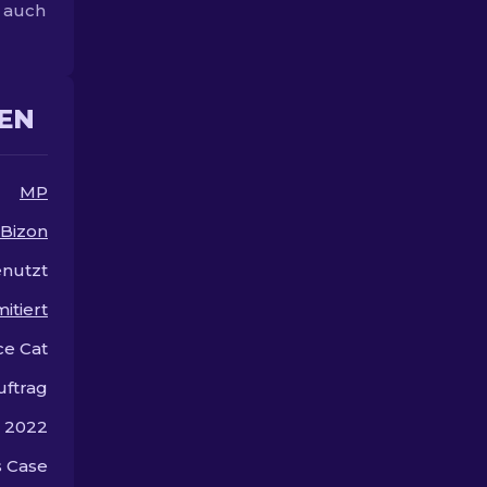
t auch
und heben Sie sich ab.
EN
MP
Bizon
nutzt
mitiert
ce Cat
uftrag
r 2022
 Case