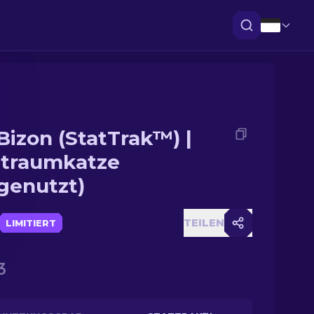
Bizon (StatTrak™) |
traumkatze
genutzt)
TEILEN
LIMITIERT
3