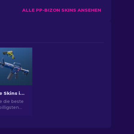
ALLE PP-BIZON SKINS ANSEHEN
Beste billige Skins in CS2 [2026]
e die beste
illigsten
 Rüsten Sie
l mit unserer
ahl für die
n Skins auf.