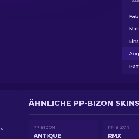
AB
Fab
Min
Ein
Abg
Kam
ÄHNLICHE PP-BIZON SKIN
PP-BIZON
PP-BIZON
es
ANTIQUE
RMX