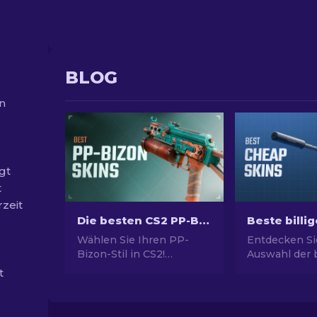
BLOG
in
gt
t
rzeit
Die besten CS2 PP-Bizon Skins [2026]
Wählen Sie Ihren PP-
Entdecken Si
Bizon-Stil in CS2!
Auswahl der b
Entdecken Sie die besten
Skins in CS2.
t
Skins in unserem
Ihren CS2-Sti
Experten-Guide.
Expertenausw
Verbessern Sie Ihre Waffe
besten billige