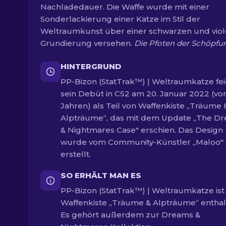
Nachladedauer. Die Waffe wurde mit einer
Sonderlackierung einer Katze im Stil der
Weltraumkunst über einer schwarzen und viol
Grundierung versehen.
Die Pfoten der Schöpfu
HINTERGRUND
PP-Bizon (StatTrak™) | Weltraumkatze fei
sein Debüt in CS2 am 20. Januar 2022 (vor
Jahren) als Teil von Waffenkiste „Träume 
Alpträume“, das mit dem Update „The D
& Nightmares Case" erschien. Das Design
wurde vom Community-Künstler „Maloo"
erstellt.
SO ERHÄLT MAN ES
PP-Bizon (StatTrak™) | Weltraumkatze ist 
Waffenkiste „Träume & Alpträume“ enthal
Es gehört außerdem zur Dreams &