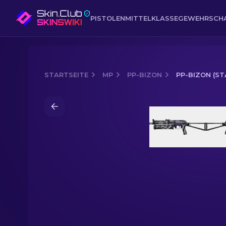
PISTOLEN
MITTELKLASSE
GEWEHR
SCH
STARTSEITE
MP
PP-BIZON
PP-BIZON (S
Media of
PP-Bizon (StatTrak™) | Wel