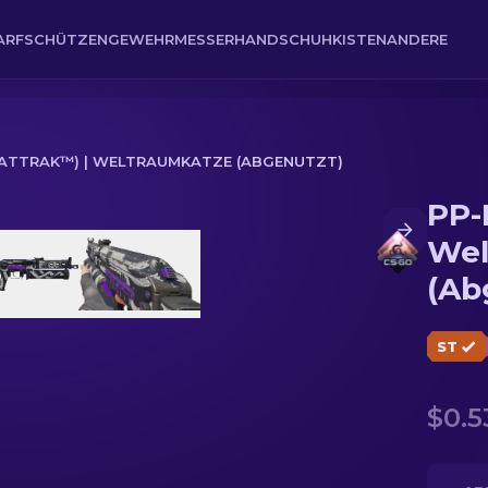
ARFSCHÜTZENGEWEHR
MESSER
HANDSCHUH
KISTEN
ANDERE
TATTRAK™) | WELTRAUMKATZE (ABGENUTZT)
PP-
traumkatze (Abgenutzt)
Wel
(Ab
ST
$0.5