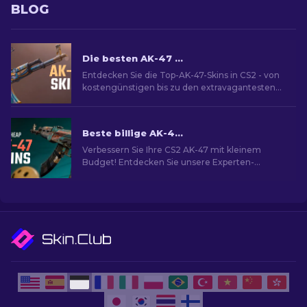
BLOG
Die besten AK-47 Skins in CS2: Von günstig zu teuer
Entdecken Sie die Top-AK-47-Skins in CS2 - von
kostengünstigen bis zu den extravagantesten
und Ihre beste Übereinstimmung unter den
besten AK-47 Skins.
Beste billige AK-47 Skins in CS2 unter 10 Dollar
Verbessern Sie Ihre CS2 AK-47 mit kleinem
Budget! Entdecken Sie unsere Experten-
Rankings für die besten erschwinglichen AK-47-
Skins unter $10.