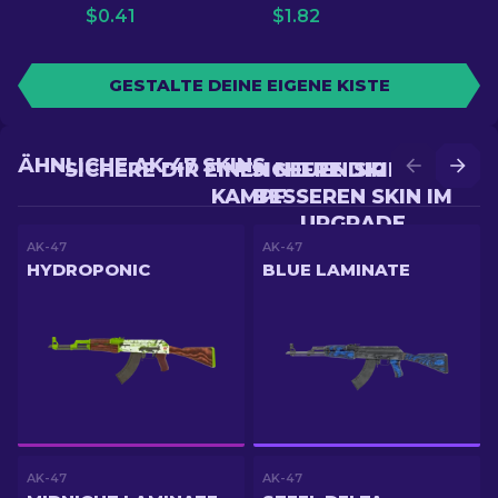
$
0.41
$
1.82
GESTALTE DEINE EIGENE KISTE
ÄHNLICHE AK-47 SKINS
SICHERE DIR EINEN NEUEN SKIN IM
SICHERE DIR EINEN
KAMPF
BESSEREN SKIN IM
UPGRADE
AK-47
AK-47
HYDROPONIC
BLUE LAMINATE
AK-47
AK-47