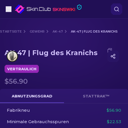
Pistolen
STARTSEITE
GEWEHR
AK-47
AK-47 | FLUG DES KRANICHS
Mittelklasse
Media of
AK-47 | Flug des Kranichs
AK-47 | Flug des Kranichs
Gewehr
Scharfschützengewehr
VERTRAULICH
$56.90
Messer
Handschuh
ABNUTZUNGSGRAD
STATTRAK™
Kisten
Fabrikneu
$56.90
Minimale Gebrauchsspuren
$22.53
Andere