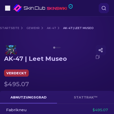
Pistolen
STARTSEITE
GEWEHR
AK-47
AK-47 | LEET MUSEO
Mittelklasse
Media of
AK-47 | Leet Museo
Gewehr
AK-47 | Leet Museo
Scharfschützengewehr
Messer
VERDECKT
$495.07
Handschuh
Kisten
ABNUTZUNGSGRAD
STATTRAK™
Fabrikneu
Andere
$495.07