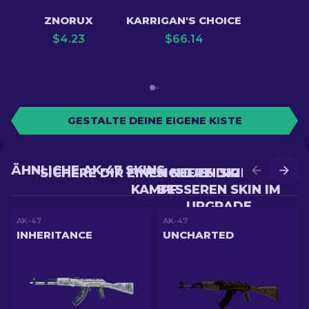
ZNORUX
KARRIGAN'S CHOICE
$
4.23
$
66.14
GESTALTE DEINE EIGENE KISTE
ÄHNLICHE AK-47 SKINS
SICHERE DIR EINEN NEUEN SKIN IM
SICHERE DIR EINEN
KAMPF
BESSEREN SKIN IM
UPGRADE
AK-47
AK-47
INHERITANCE
UNCHARTED