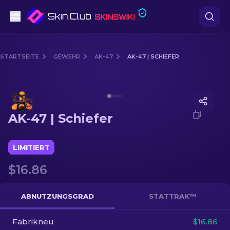
Pistolen
STARTSEITE
GEWEHR
AK-47
AK-47 | SCHIEFER
Mittelklasse
Media of
AK-47 | Schiefer
Gewehr
AK-47 | Schiefer
Scharfschützengewehr
Messer
LIMITIERT
$16.86
Handschuh
Kisten
ABNUTZUNGSGRAD
STATTRAK™
Fabrikneu
Andere
$16.86