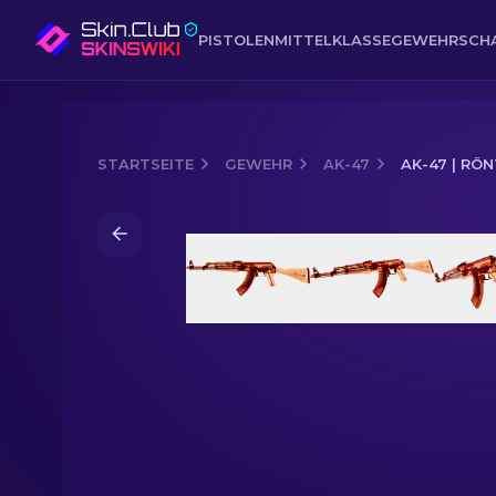
PISTOLEN
MITTELKLASSE
GEWEHR
SCH
STARTSEITE
GEWEHR
AK-47
AK-47 | RÖ
Media of
AK-47 | Röntgen