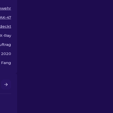
den besten AK-47 Skins.
Skins unter $
ewehr
AK-47
deckt
X-Ray
uftrag
 2020
 Fang