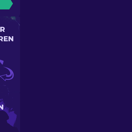
IR
REN
N