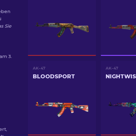
leben
s
s Sie
am 3.
AK-47
AK-47
BLOODSPORT
NIGHTWI
ert,