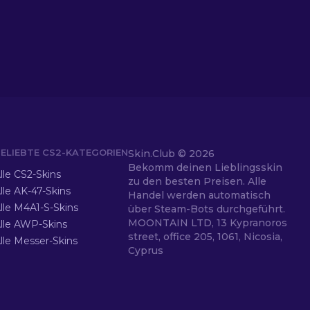
ELIEBTE CS2-KATEGORIEN
Skin.Club ©
2026
Bekomm deinen Lieblingsskin
lle CS2-Skins
zu den besten Preisen. Alle
lle AK-47-Skins
Handel werden automatisch
lle M4A1-S-Skins
über Steam-Bots durchgeführt.
MOONTAIN LTD, 13 Kypranoros
lle AWP-Skins
street, office 205, 1061, Nicosia,
lle Messer-Skins
Cyprus