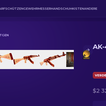
ARFSCHÜTZENGEWEHR
MESSER
HANDSCHUH
KISTEN
ANDERE
NTGEN
AK-
VERD
$2 3