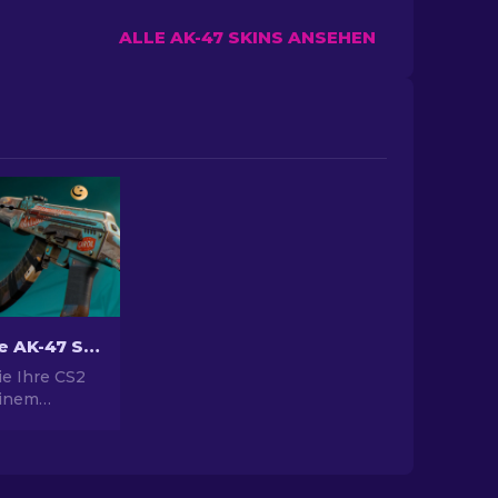
ALLE AK-47 SKINS ANSEHEN
Beste billige AK-47 Skins in CS2 unter 10 Dollar
ie Ihre CS2
einem
ecken Sie
ten-
die besten
hen AK-47-