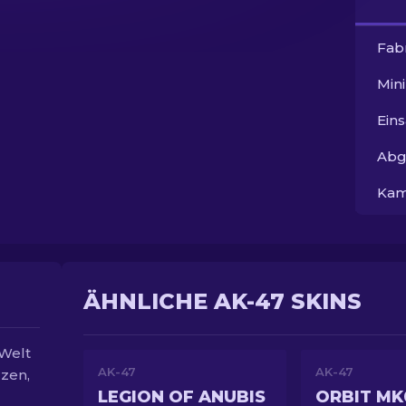
Fab
Min
Ein
Abg
Kam
ÄHNLICHE AK-47 SKINS
 Welt
AK-47
AK-47
rzen,
LEGION OF ANUBIS
ORBIT MK