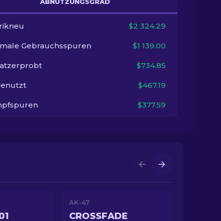
ABNUTZUNGSGRAD
rikneu
$2 324.29
imale Gebrauchsspuren
$1 139.00
satzerprobt
$734.85
enutzt
$467.19
pfspuren
$377.59
AK-47
01
CROSSFADE