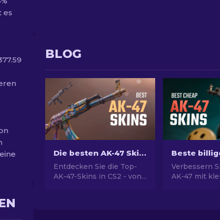
4%
t es
BLOG
377.59
reren
von
n
Die besten AK-47 Skins in CS2: Von günstig zu teuer
keine
Entdecken Sie die Top-
Verbessern S
AK-47-Skins in CS2 - von
AK-47 mit kl
kostengünstigen bis zu
Budget! Entd
den extravagantesten
unsere Exper
EN
und Ihre beste
Rankings für 
Übereinstimmung unter
erschwinglic