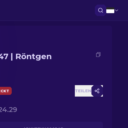
47 | Röntgen
TEILEN
ECKT
24.29