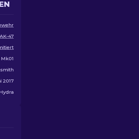
EN
den besten AK-47 Skins.
Skins unter $
ewehr
AK-47
mitiert
t Mk01
smith
i 2017
 Hydra