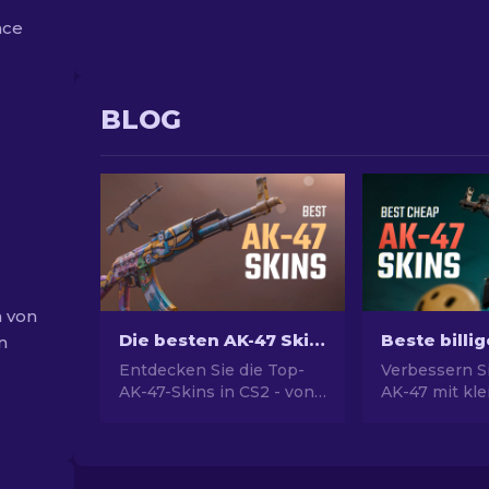
nce
BLOG
h von
Die besten AK-47 Skins in CS2: Von günstig zu teuer
n
Entdecken Sie die Top-
Verbessern S
AK-47-Skins in CS2 - von
AK-47 mit kl
kostengünstigen bis zu
Budget! Entd
den extravagantesten
unsere Exper
und Ihre beste
Rankings für 
Übereinstimmung unter
erschwinglic