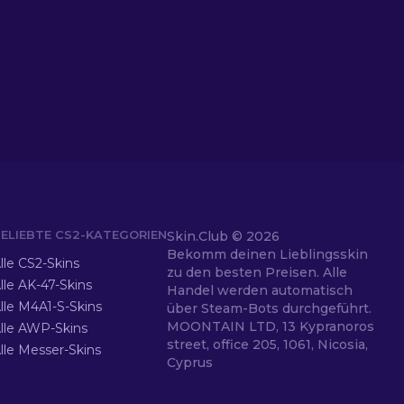
ELIEBTE CS2-KATEGORIEN
Skin.Club ©
2026
Bekomm deinen Lieblingsskin
lle CS2-Skins
zu den besten Preisen. Alle
lle AK-47-Skins
Handel werden automatisch
lle M4A1-S-Skins
über Steam-Bots durchgeführt.
MOONTAIN LTD, 13 Kypranoros
lle AWP-Skins
street, office 205, 1061, Nicosia,
lle Messer-Skins
Cyprus