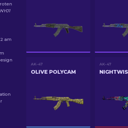
 roten
NY01
CS2 am
em
Design
AK-47
AK-47
OLIVE POLYCAM
NIGHTWI
ation
r