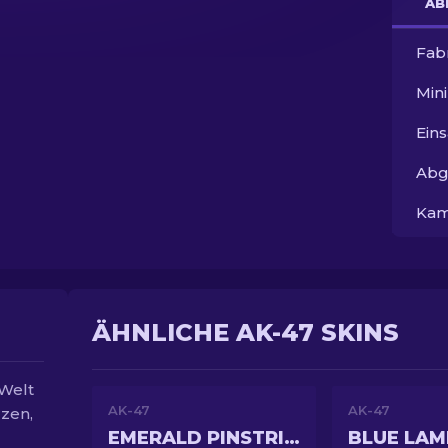
AB
Fab
Min
Ein
Abg
Kam
ÄHNLICHE AK-47 SKINS
 Welt
AK-47
AK-47
rzen,
EMERALD PINSTRIPE
BLUE LAM