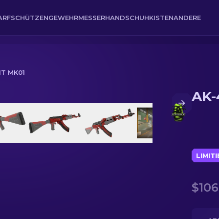
ARFSCHÜTZENGEWEHR
MESSER
HANDSCHUH
KISTEN
ANDERE
IT MK01
AK-
LIMIT
$106