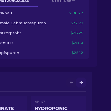
NUTZUNGSGRAD
STATTRAK™
rikneu
$106.22
imale Gebrauchsspuren
$32.79
satzerprobt
$26.25
enutzt
$28.51
pfspuren
$25.12
AK-47
INATE
HYDROPONIC