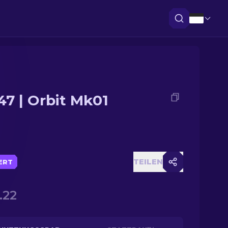
47 | Orbit Mk01
TEILEN
IERT
.22