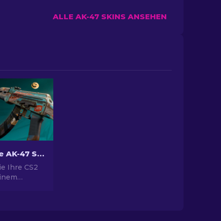
ALLE AK-47 SKINS ANSEHEN
Beste billige AK-47 Skins in CS2 unter 10 Dollar
ie Ihre CS2
einem
ecken Sie
ten-
die besten
hen AK-47-