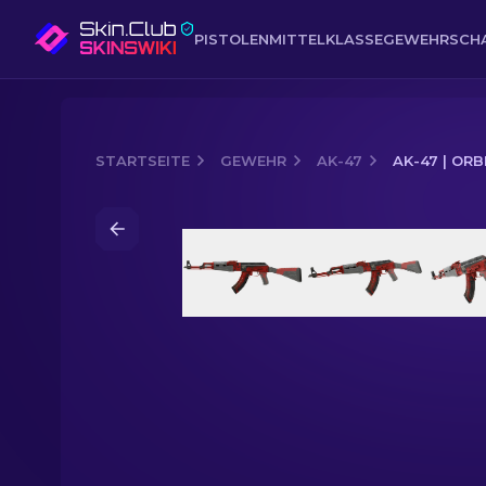
PISTOLEN
MITTELKLASSE
GEWEHR
SCH
STARTSEITE
GEWEHR
AK-47
AK-47 | ORB
Media of
AK-47 | Orbit Mk01