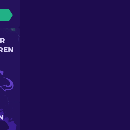
IR
REN
N