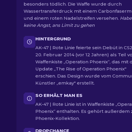
besonders tödlich. Die Waffe wurde durch
Wassertransferdruck mit einem Carbonfaserm
und einem roten Nadelstreifen versehen.
Habe
keine Angst, ans Limit zu gehen
HINTERGRUND
AK-47 | Rote Linie feierte sein Debüt in C
20. Februar 2014 (vor 12 Jahren) als Teil v
Waffenkiste „Operation Phoenix“, das mit
Update „The Rise of Operation Phoenix"
erschien. Das Design wurde vom Commun
Künstler „emkay" erstellt.
SO ERHÄLT MAN ES
AK-47 | Rote Linie ist in Waffenkiste „Opera
Phoenix“ enthalten. Es gehört außerdem 
Phoenix-Kollektion.
DROPCHANCE