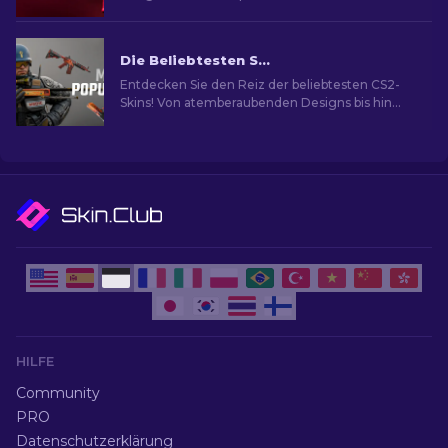
Optionen für ultimativen Spielstil.
Die Beliebtesten Skins in CS2
Entdecken Sie den Reiz der beliebtesten CS2-
Skins! Von atemberaubenden Designs bis hin
zum Investitionspotenzial und die Welt der
beliebtesten Skins.
HILFE
Community
PRO
Datenschutzerklärung