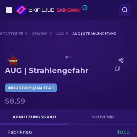
Pistolen
STARTSEITE
GEWEHR
AUG
AUG | STRAHLENGEFAHR
Mittelklasse
Media of
AUG | Strahlengefahr
Gewehr
AUG | Strahlengefahr
Scharfschützengewehr
Messer
INDUSTRIEQUALITÄT
$8.59
Handschuh
Kisten
ABNUTZUNGSGRAD
SOUVENIR
Fabrikneu
Andere
$8.59