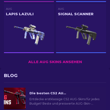
AUG
AUG
LAPIS LAZULI
SIGNAL SCANNER
ALLE AUG SKINS ANSEHEN
BLOG
Die besten CS2 AUG Skins in allen Preisklassen [2026]
Entdecke erstklassige CS2 AUG-Skins für jedes
Budget! Beste und preiswerte AUG-Skin-
Optionen für ultimativen Spielstil.