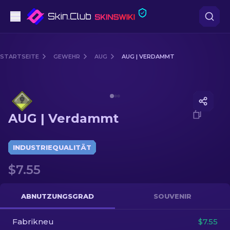
Pistolen
STARTSEITE
GEWEHR
AUG
AUG | VERDAMMT
Mittelklasse
Media of
AUG | Verdammt
Gewehr
AUG | Verdammt
Scharfschützengewehr
Messer
INDUSTRIEQUALITÄT
$7.55
Handschuh
Kisten
ABNUTZUNGSGRAD
SOUVENIR
Fabrikneu
Andere
$7.55