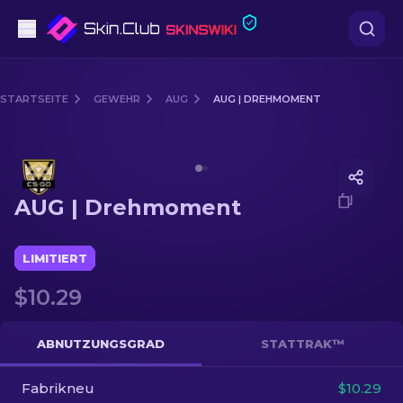
Pistolen
STARTSEITE
GEWEHR
AUG
AUG | DREHMOMENT
Mittelklasse
Media of
AUG | Drehmoment
Gewehr
AUG | Drehmoment
Scharfschützengewehr
Messer
LIMITIERT
$10.29
Handschuh
Kisten
ABNUTZUNGSGRAD
STATTRAK™
Fabrikneu
Andere
$10.29