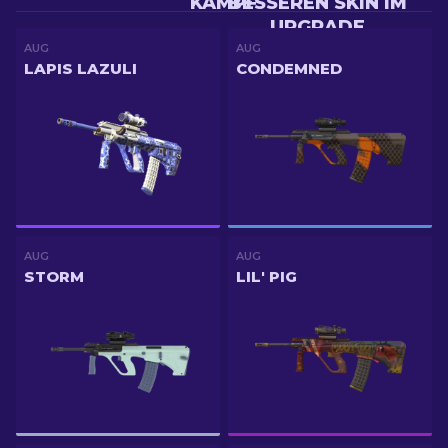
KAMPF
BESSEREN SKIN IM
UPGRADE
AUG
AUG
LAPIS LAZULI
CONDEMNED
AUG
AUG
STORM
LIL' PIG