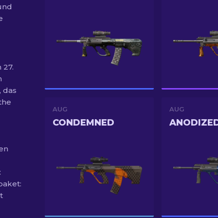
und
e
 27.
n
, das
the
AUG
AUG
CONDEMNED
ANODIZE
ten
:
paket:
t