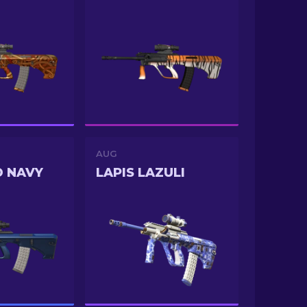
AUG
D NAVY
LAPIS LAZULI