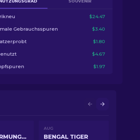
NUTZUNGSGRAD
SOUVENIR
rikneu
$24.47
imale Gebrauchsspuren
$3.40
satzerprobt
$1.80
enutzt
$4.67
pfspuren
$1.97
AUG
FLAME JÖRMUNGANDR
BENGAL TIGER