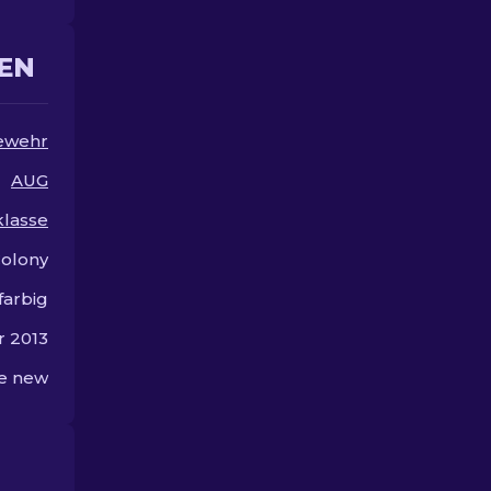
die Welt der 
Skins.
EN
ewehr
AUG
lasse
olony
farbig
r 2013
he new