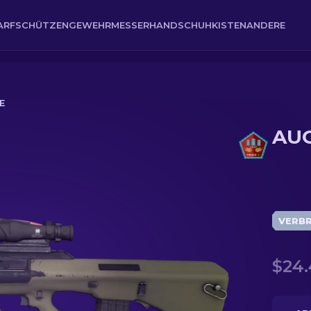
ARFSCHÜTZENGEWEHR
MESSER
HANDSCHUH
KISTEN
ANDERE
E
AUG
VERB
$24.