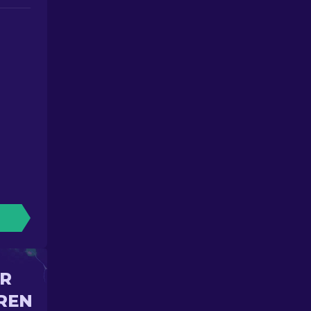
IR
REN