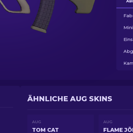
AB
Fab
Min
Ein
Abg
Kam
ÄHNLICHE AUG SKINS
AUG
AUG
TOM CAT