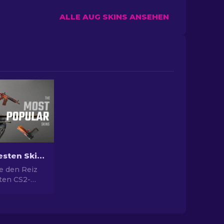
ALLE AUG SKINS ANSEHEN
Die Beliebtesten Skins in CS2
e den Reiz
sten CS2-
nden
hin zum
otenzial und