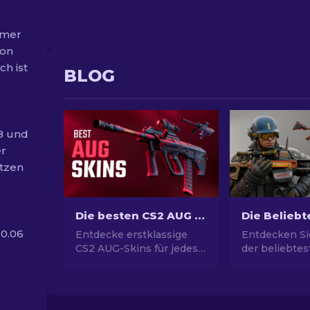
umer
von
h ist
BLOG
28 und
er
ätzen
Die besten CS2 AUG Skins in allen Preisklassen [2026]
 0.06
Entdecke erstklassige
Entdecken Si
CS2 AUG-Skins für jedes
der beliebte
Budget! Beste und
Skins! Von
preiswerte AUG-Skin-
atemberaube
Optionen für ultimativen
Designs bis 
Spielstil.
Investitionsp