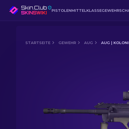
PISTOLEN
MITTELKLASSE
GEWEHR
SCH
STARTSEITE
GEWEHR
AUG
AUG | KOLONI
Media of
AUG | Kolonie