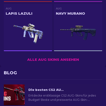
AUG
AUG
LAPIS LAZULI
NAVY MURANO
ALLE AUG SKINS ANSEHEN
BLOG
Die besten CS2 AUG Skins in allen Preisklassen [2026]
Entdecke erstklassige CS2 AUG-Skins für jedes
Budget! Beste und preiswerte AUG-Skin-
Optionen für ultimativen Spielstil.