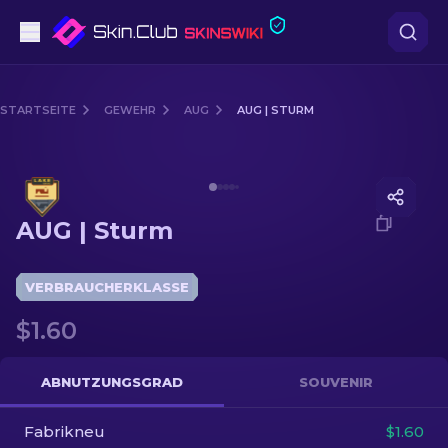
Pistolen
STARTSEITE
GEWEHR
AUG
AUG | STURM
Mittelklasse
Media of
AUG | Sturm
Gewehr
AUG | Sturm
Scharfschützengewehr
Messer
VERBRAUCHERKLASSE
$1.60
Handschuh
Kisten
ABNUTZUNGSGRAD
SOUVENIR
Fabrikneu
Andere
$1.60