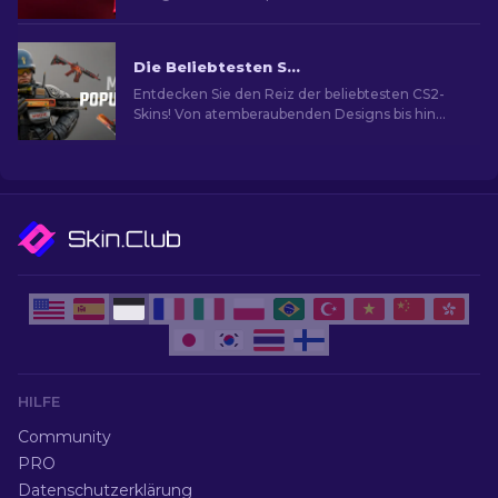
Optionen für ultimativen Spielstil.
Die Beliebtesten Skins in CS2
Entdecken Sie den Reiz der beliebtesten CS2-
Skins! Von atemberaubenden Designs bis hin
zum Investitionspotenzial und die Welt der
beliebtesten Skins.
HILFE
Community
PRO
Datenschutzerklärung