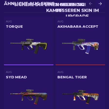
ÄHNLICHE AUG SKINS
SICHERE DIR EINEN NEUEN SKIN IM
SICHERE DIR EINEN
KAMPF
BESSEREN SKIN IM
UPGRADE
AUG
AUG
TORQUE
AKIHABARA ACCEPT
AUG
AUG
SYD MEAD
BENGAL TIGER