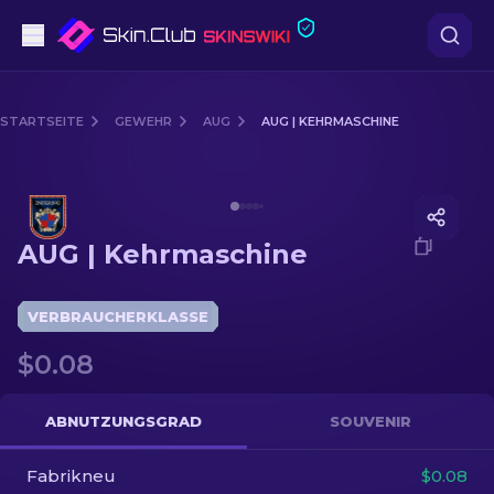
Pistolen
STARTSEITE
GEWEHR
AUG
AUG | KEHRMASCHINE
Mittelklasse
Media of
AUG | Kehrmaschine
Gewehr
AUG | Kehrmaschine
Scharfschützengewehr
Messer
VERBRAUCHERKLASSE
$0.08
Handschuh
Kisten
ABNUTZUNGSGRAD
SOUVENIR
Fabrikneu
Andere
$0.08