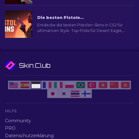
Designs zu und mache deine nächsten Matches
besonders.
Die besten Pistolen-Skins in CS2 [2026]
Entdecke die besten Pistolen-Skins in CS2 für
ultimativen Style. Top-Picks für Desert Eagle,
USP-S und mehr!
HILFE
Community
PRO
Datenschutzerklärung