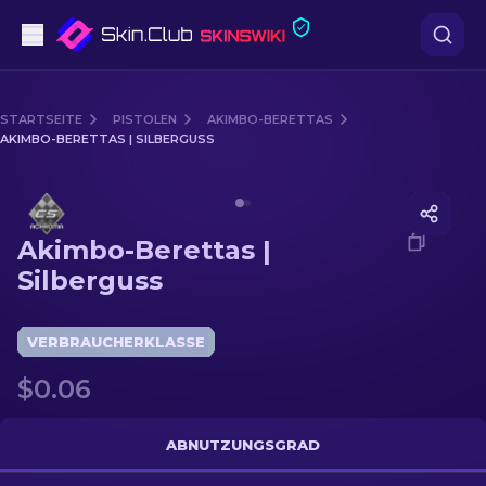
Pistolen
STARTSEITE
PISTOLEN
AKIMBO-BERETTAS
AKIMBO-BERETTAS | SILBERGUSS
Mittelklasse
Media of
Akimbo-Berettas | Silberguss
Gewehr
Akimbo-Berettas |
Scharfschützengewehr
Silberguss
Messer
VERBRAUCHERKLASSE
Handschuh
$0.06
Kisten
ABNUTZUNGSGRAD
Andere