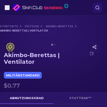
Pistolen
STARTSEITE
PISTOLEN
AKIMBO-BERETTAS
AKIMBO-BERETTAS | VENTILATOR
Mittelklasse
Media of
Akimbo-Berettas | Ventilator
Gewehr
Akimbo-Berettas |
Scharfschützengewehr
Ventilator
Messer
MILITÄRSTANDARD
Handschuh
$0.77
Kisten
ABNUTZUNGSGRAD
STATTRAK™
Andere