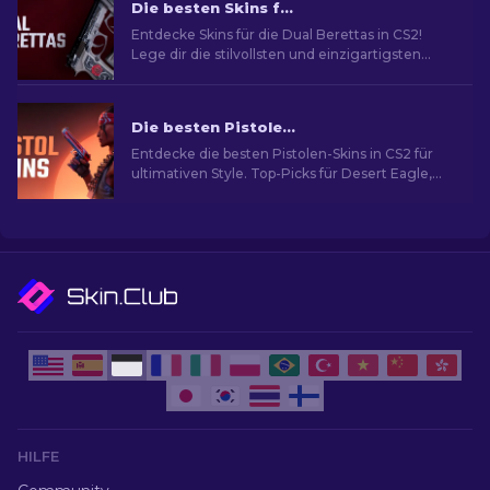
Die besten Skins für die Dual Berettas in CS2 [2026]
Entdecke Skins für die Dual Berettas in CS2!
Lege dir die stilvollsten und einzigartigsten
Designs zu und mache deine nächsten Matches
besonders.
Die besten Pistolen-Skins in CS2 [2026]
Entdecke die besten Pistolen-Skins in CS2 für
ultimativen Style. Top-Picks für Desert Eagle,
USP-S und mehr!
HILFE