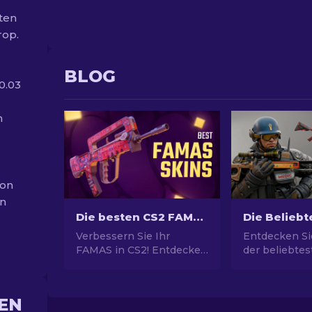
ten
rop.
BLOG
0.03
n
von
en
Die besten CS2 FAMAS Skins [2026]
Verbessern Sie Ihr
Entdecken Si
FAMAS in CS2! Entdecken
der beliebte
Sie die besten Skins von
Skins! Von
günstig bis luxuriös in
atemberaube
unserem Guide für
Designs bis 
EN
stilvolles Gameplay.
Investitionsp