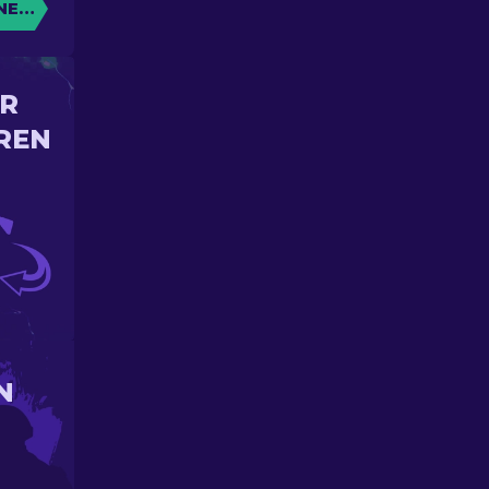
NE KISTE
IR
REN
N