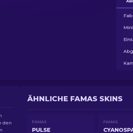
AB
Fab
Min
Ein
Abg
Kam
ÄHNLICHE FAMAS SKINS
m
FAMAS
FAMAS
n den
PULSE
CYANOSP
n