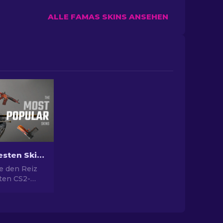
ALLE FAMAS SKINS ANSEHEN
Die Beliebtesten Skins in CS2
e den Reiz
sten CS2-
nden
hin zum
otenzial und