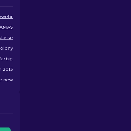
die Welt der 
Skins.
ewehr
AMAS
lasse
olony
farbig
r 2013
he new