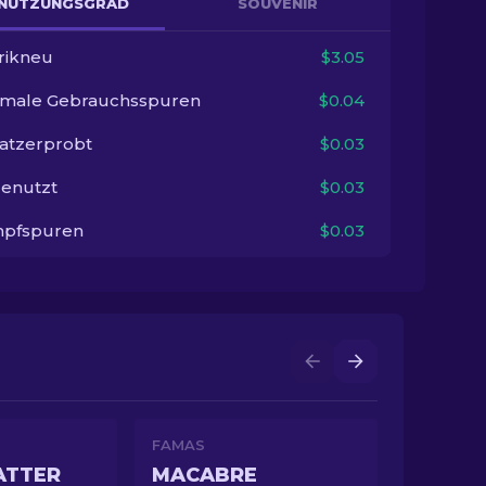
NUTZUNGSGRAD
SOUVENIR
rikneu
$3.05
imale Gebrauchsspuren
$0.04
satzerprobt
$0.03
enutzt
$0.03
pfspuren
$0.03
FAMAS
ATTER
MACABRE