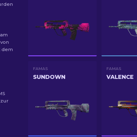
wurden
2 am
 von
t dem
FAMAS
FAMAS
SUNDOWN
VALENCE
MS
 zur