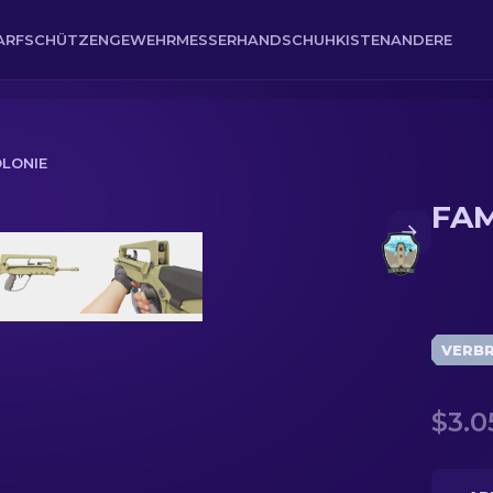
ARFSCHÜTZENGEWEHR
MESSER
HANDSCHUH
KISTEN
ANDERE
OLONIE
FAM
VERB
$3.0