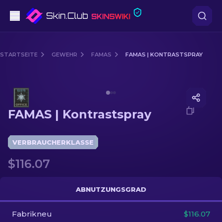
Pistolen
STARTSEITE
GEWEHR
FAMAS
FAMAS | KONTRASTSPRAY
Mittelklasse
Media of
FAMAS | Kontrastspray
Gewehr
FAMAS | Kontrastspray
Scharfschützengewehr
Messer
VERBRAUCHERKLASSE
$116.07
Handschuh
Kisten
ABNUTZUNGSGRAD
Fabrikneu
Andere
$116.07