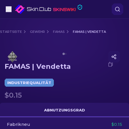
Pistolen
STARTSEITE
GEWEHR
FAMAS
FAMAS | VENDETTA
Mittelklasse
Media of
FAMAS | Vendetta
Gewehr
FAMAS | Vendetta
Scharfschützengewehr
Messer
INDUSTRIEQUALITÄT
$0.15
Handschuh
Kisten
ABNUTZUNGSGRAD
Fabrikneu
Andere
$0.15