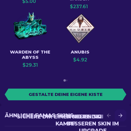
$
5.00
$
237.61
WARDEN OF THE
ANUBIS
ABYSS
$
4.92
$
29.31
GESTALTE DEINE EIGENE KISTE
ÄHNLICHE FAMAS SKINS
SICHERE DIR EINEN NEUEN SKIN IM
SICHERE DIR EINEN
KAMPF
BESSEREN SKIN IM
UPGRADE