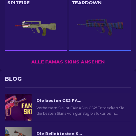
SPITFIRE
TEARDOWN
ALLE FAMAS SKINS ANSEHEN
BLOG
Die besten CS2 FAMAS Skins [2026]
Verbessern Sie Ihr FAMAS in CS2! Entdecken Sie
die besten Skins von günstig bis luxuriös in
unserem Guide für stilvolles Gameplay.
Die Beliebtesten Skins in CS2