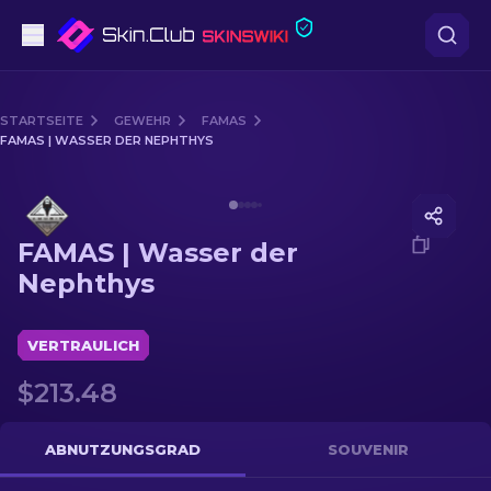
Pistolen
STARTSEITE
GEWEHR
FAMAS
FAMAS | WASSER DER NEPHTHYS
Mittelklasse
Media of
FAMAS | Wasser der Nephthys
Gewehr
FAMAS | Wasser der
Scharfschützengewehr
Nephthys
Messer
VERTRAULICH
Handschuh
$213.48
Kisten
ABNUTZUNGSGRAD
SOUVENIR
Andere