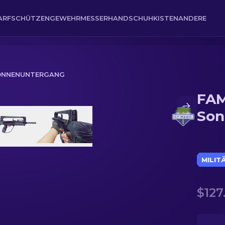
ARFSCHÜTZENGEWEHR
MESSER
HANDSCHUH
KISTEN
ANDERE
SONNENUNTERGANG
FAM
Son
MILIT
$127