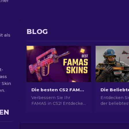
cher
BLOG
t als
t-
dass
 Skin
Die besten CS2 FAMAS Skins [2026]
en.
Verbessern Sie Ihr
Entdecken Si
FAMAS in CS2! Entdecken
der beliebte
Sie die besten Skins von
Skins! Von
EN
günstig bis luxuriös in
atemberaube
unserem Guide für
Designs bis 
stilvolles Gameplay.
Investitionsp