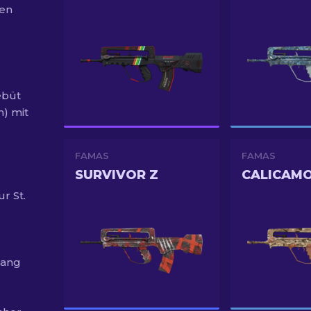
ten
ebüt
n) mit
FAMAS
FAMAS
SURVIVOR Z
CALICAM
r St.
gang