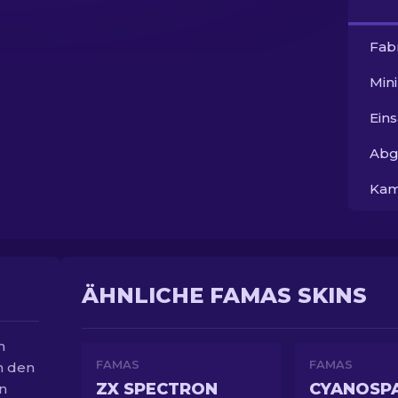
Fab
Min
Ein
Abg
Kam
ÄHNLICHE FAMAS SKINS
m
FAMAS
FAMAS
n den
ZX SPECTRON
CYANOSP
n