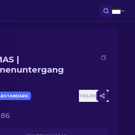
AS |
nenuntergang
TEILEN
ÄRSTANDARD
.86