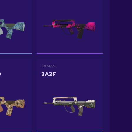
FAMAS
O
2A2F