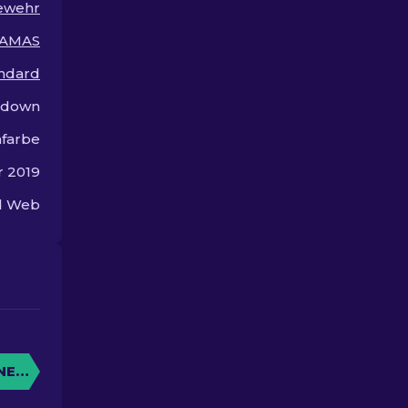
ewehr
die Welt der 
Skins.
AMAS
andard
ndown
farbe
r 2019
ed Web
NE KISTE