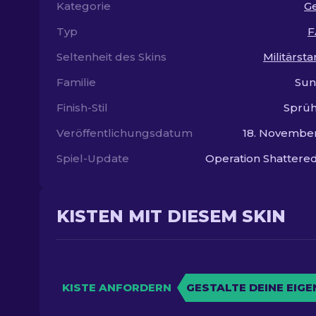
Kategorie
G
Typ
F
Seltenheit des Skins
Militärst
Familie
Su
Finish-Stil
Sprüh
Veröffentlichungsdatum
18. Novembe
Spiel-Update
Operation Shatter
KISTEN MIT DIESEM SKIN
KISTE ANFORDERN
GESTALTE DEINE EIGE