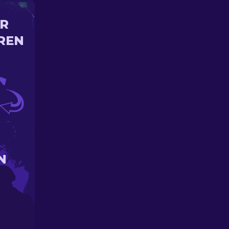
IR
REN
N