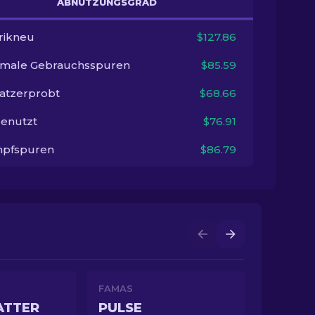
ABNUTZUNGSGRAD
rikneu
$127.86
imale Gebrauchsspuren
$85.59
satzerprobt
$68.66
enutzt
$76.91
pfspuren
$86.79
FAMAS
ATTER
PULSE