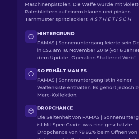
Maschinenpistolen. Die Waffe wurde mit violet
Palmblättern auf einem blauen und pinken
Tarnmuster spritzlackiert.
Ä S T H E T I S C H
HINTERGRUND
FAMAS | Sonnenuntergang feierte sein D
in CS2 am 18. November 2019 (vor 6 Jahre
dem Update „Operation Shattered Web".
SO ERHÄLT MAN ES
FAMAS | Sonnenuntergang ist in keiner
Waffenkiste enthalten. Es gehört jedoch zu
Marc-Kollektion.
DROPCHANCE
Die Seltenheit von FAMAS | Sonnenunter
ist Mil-Spec Grade, was eine geschätzte
Dropchance von 79.92% beim Öffnen von