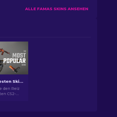
ALLE FAMAS SKINS ANSEHEN
Die Beliebtesten Skins in CS2
e den Reiz
sten CS2-
nden
hin zum
otenzial und