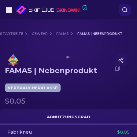
Pistolen
STARTSEITE
GEWEHR
FAMAS
FAMAS | NEBENPRODUKT
Mittelklasse
Media of
FAMAS | Nebenprodukt
Gewehr
FAMAS | Nebenprodukt
Scharfschützengewehr
Messer
VERBRAUCHERKLASSE
$0.05
Handschuh
Kisten
ABNUTZUNGSGRAD
Fabrikneu
Andere
$0.05