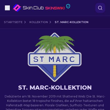
Pistolen
STARTSEITE
KOLLEKTION
ST. MARC-KOLLEKTION
Mittelklasse
Gewehr
Scharfschützengewehr
Messer
Handschuh
ST. MARC-KOLLEKTION
Kisten
Debütierte am 18. November 2019 mit Shattered Web: Die St. Marc-
Kollektion bietet 18 tropische Finishes, die auf ihrer haitianischen
Hafenstadt-Map basieren. Florale Grafiken, Surfholz-Texturen und
Andere
lebendige Sonnenuntergangspaletten verleihen jeder Waffe eine