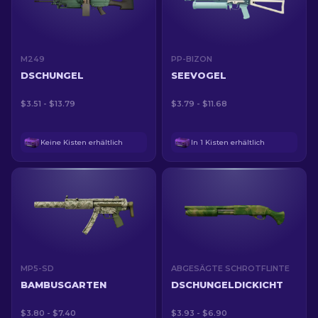
M249
PP-BIZON
DSCHUNGEL
SEEVOGEL
$3.51 - $13.79
$3.79 - $11.68
Keine Kisten erhältlich
In 1 Kisten erhältlich
MP5-SD
ABGESÄGTE SCHROTFLINTE
BAMBUSGARTEN
DSCHUNGELDICKICHT
$3.80 - $7.40
$3.93 - $6.90