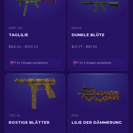
UMP-45
M4A4
TAGLILIE
DUNKLE BLÜTE
$66.42 - $103.23
$21.77 - $81.05
In 1 Kisten erhältlich
In 2 Kisten erhältlich
TEC-9
P90
ROSTIGE BLÄTTER
LILIE DER DÄMMERUNG