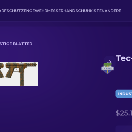
ARFSCHÜTZENGEWEHR
MESSER
HANDSCHUH
KISTEN
ANDERE
OSTIGE BLÄTTER
Tec
INDUS
$25.