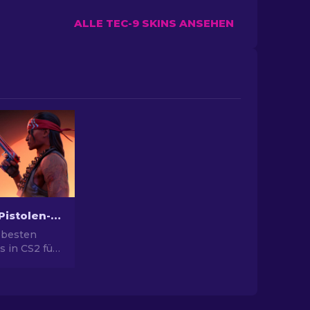
ALLE TEC-9 SKINS ANSEHEN
Die besten Pistolen-Skins in CS2 [2026]
 besten
s in CS2 für
yle. Top-
ert Eagle,
ehr!