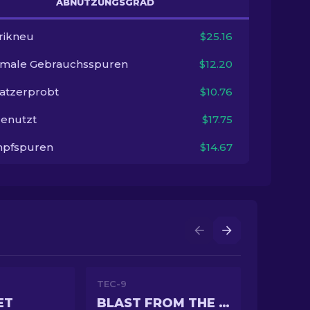
ABNUTZUNGSGRAD
rikneu
$25.16
imale Gebrauchsspuren
$12.20
satzerprobt
$10.76
enutzt
$17.75
pfspuren
$14.67
TEC-9
ET
BLAST FROM THE PAST