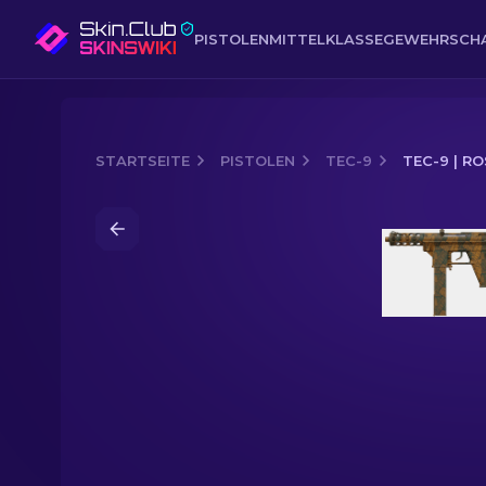
PISTOLEN
MITTELKLASSE
GEWEHR
SCH
STARTSEITE
PISTOLEN
TEC-9
TEC-9 | R
Media of
Tec-9 | Rostige Blätter