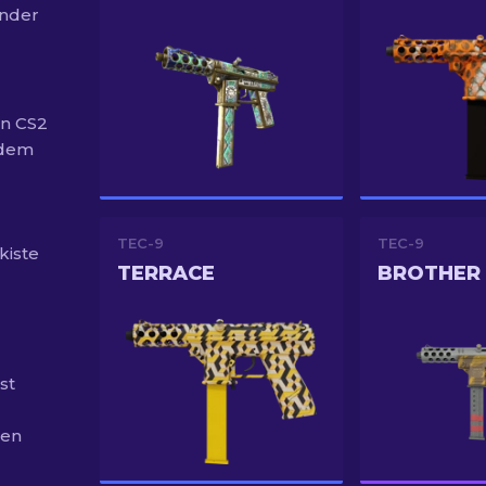
ender
in CS2
 dem
TEC-9
TEC-9
kiste
TERRACE
BROTHER
st
ten