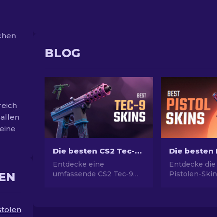
schen
BLOG
reich
 allen
keine
Die besten CS2 Tec-9 Skins: Rangliste [2026]
Entdecke eine
Entdecke die
umfassende CS2 Tec-9
Pistolen-Skin
EN
Skin-Sammlung! Unser
ultimativen St
Ranking zeigt die besten
Picks für Des
Designs für
USP-S und m
stolen
beeindruckendes und