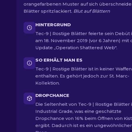
orangefarbenen Muster auf sich überschneid
Blätter spritzlackiert.
Blut auf Blättern
HINTERGRUND
Tec-9 | Rostige Blätter feierte sein Debüt 
am 18. November 2019 (vor 6 Jahren) mit
Update „Operation Shattered Web".
SO ERHÄLT MAN ES
Tec-9 | Rostige Blätter ist in keiner Waffen
enthalten. Es gehört jedoch zur St. Marc-
Kollektion.
DROPCHANCE
Die Seltenheit von Tec-9 | Rostige Blätter i
Industrial Grade, was eine geschätzte
Dropchance von 16% beim Öffnen von Kis
ergibt. Dadurch ist es ein ungewöhnlicher