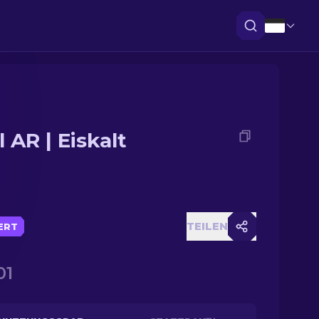
l AR | Eiskalt
TEILEN
IERT
01