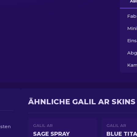
AB
Fab
Min
Ein
Abg
Kam
ÄHNLICHE GALIL AR SKINS
GALIL AR
GALIL AR
isten
SAGE SPRAY
BLUE TIT