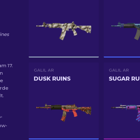
ines
am 17.
GALIL AR
GALIL AR
on
DUSK RUINS
SUGAR RU
te
urde
t.
“
ow-