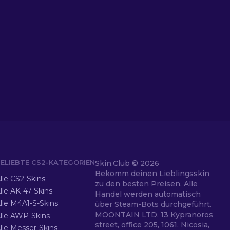
ELIEBTE CS2-KATEGORIEN
Skin.Club ©
2026
Bekomm deinen Lieblingsskin
lle CS2-Skins
zu den besten Preisen. Alle
lle AK-47-Skins
Handel werden automatisch
lle M4A1-S-Skins
über Steam-Bots durchgeführt.
MOONTAIN LTD, 13 Kypranoros
lle AWP-Skins
street, office 205, 1061, Nicosia,
lle Messer-Skins