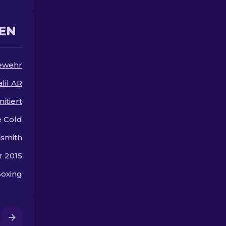
die Welt der 
Skins.
EN
ewehr
lil AR
mitiert
e Cold
smith
r 2015
oxing