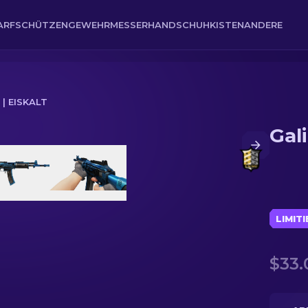
ARFSCHÜTZENGEWEHR
MESSER
HANDSCHUH
KISTEN
ANDERE
 | EISKALT
Gali
LIMIT
$33.