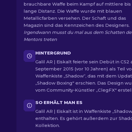
brauchbare Waffe beim Kampf auf mittlere bis
lange Distanz. Die Waffe wurde mit blauen
Metallicfarben versehen. Der Schaft und das
Magazin sind das Kennzeichen des Designers.
Irgendwann musst du mal aus dem Schatten de
Mentors treten
HINTERGRUND
Galil AR | Eiskalt feierte sein Debüt in CS2 
September 2015 (vor 10 Jahren) als Teil v
Waffenkiste „Shadow“, das mit dem Upda
„Shadow Boxing" erschien. Das Design w
vom Community-Künstler „ClegFX" erstell
SO ERHÄLT MAN ES
Galil AR | Eiskalt ist in Waffenkiste „Shadow
enthalten. Es gehört außerdem zur Shad
Kollektion.