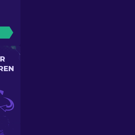
IR
REN