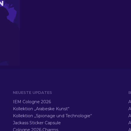
N
NEUESTE UPDATES
B
IEM Cologne 2026
A
Kollektion „Arabeske Kunst“
A
Kollektion „Spionage und Technologie“
A
Jackass Sticker Capsule
A
Cologne 2026 Charms
A