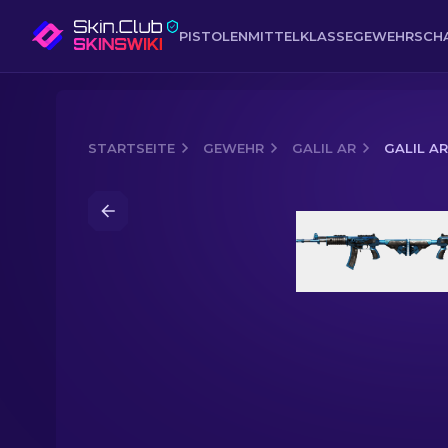
PISTOLEN
MITTELKLASSE
GEWEHR
SCH
STARTSEITE
GEWEHR
GALIL AR
GALIL AR
Media of
Galil AR | Eiskalt