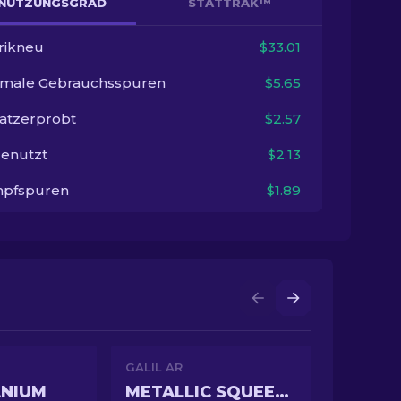
NUTZUNGSGRAD
STATTRAK™
rikneu
$33.01
imale Gebrauchsspuren
$5.65
satzerprobt
$2.57
enutzt
$2.13
pfspuren
$1.89
GALIL AR
ANIUM
METALLIC SQUEEZER