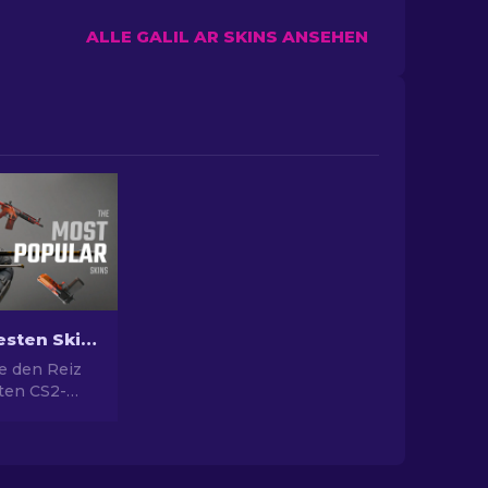
ALLE GALIL AR SKINS ANSEHEN
Die Beliebtesten Skins in CS2
e den Reiz
sten CS2-
nden
hin zum
otenzial und