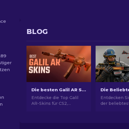
nce
BLOG
1.89
stiger
ätzen
Die besten Galil AR Skins in CS2 (für jedes Budget) [2026]
on
Entdecke die Top Galil
Entdecken Si
AR-Skins für CS2,
der beliebte
en
passend für jedes Budget!
Skins! Von
Erkunde günstige
atemberaube
Waffenskins, die dein
Designs bis 
Gameplay verbessern.
Investitionsp