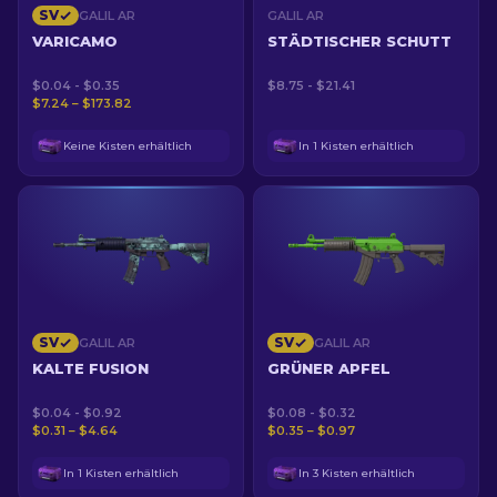
SV
GALIL AR
GALIL AR
VARICAMO
STÄDTISCHER SCHUTT
$0.04 - $0.35
$8.75 - $21.41
$7.24 – $173.82
Keine Kisten erhältlich
In 1 Kisten erhältlich
SV
SV
GALIL AR
GALIL AR
KALTE FUSION
GRÜNER APFEL
$0.04 - $0.92
$0.08 - $0.32
$0.31 – $4.64
$0.35 – $0.97
In 1 Kisten erhältlich
In 3 Kisten erhältlich