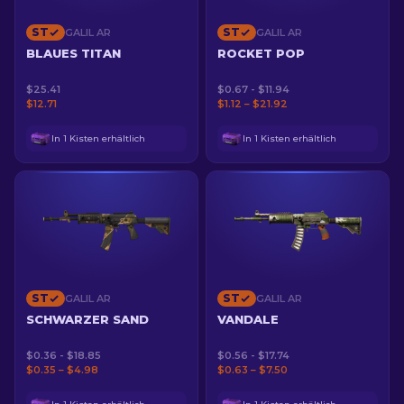
ST
ST
GALIL AR
GALIL AR
BLAUES TITAN
ROCKET POP
$25.41
$0.67 - $11.94
$12.71
$1.12 – $21.92
In 1 Kisten erhältlich
In 1 Kisten erhältlich
ST
ST
GALIL AR
GALIL AR
SCHWARZER SAND
VANDALE
$0.36 - $18.85
$0.56 - $17.74
$0.35 – $4.98
$0.63 – $7.50