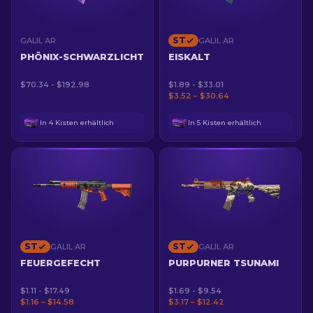
ST
GALIL AR
GALIL AR
PHÖNIX-SCHWARZLICHT
EISKALT
$70.34 - $192.98
$1.89 - $33.01
$3.52 – $30.64
In 4 Kisten erhältlich
In 5 Kisten erhältlich
ST
ST
GALIL AR
GALIL AR
FEUERGEFECHT
PURPURNER TSUNAMI
$1.11 - $17.49
$1.69 - $9.54
$1.16 – $14.58
$3.17 – $12.42