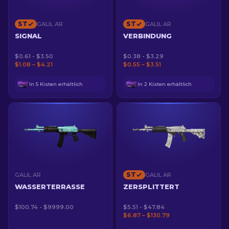
ST
ST
GALIL AR
GALIL AR
SIGNAL
VERBINDUNG
$0.61 - $3.50
$0.38 - $3.29
$1.08 – $4.21
$0.55 – $3.51
In 5 Kisten erhältlich
In 2 Kisten erhältlich
ST
GALIL AR
GALIL AR
WASSERTERRASSE
ZERSPLITTERT
$100.74 - $9999.00
$5.51 - $47.84
$6.87 – $130.79