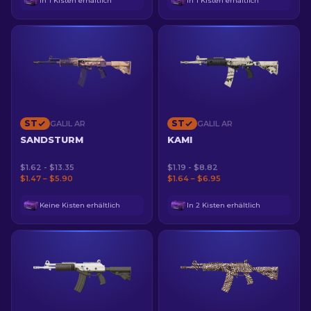
In 1 Kisten erhältlich
In 1 Kisten erhältlich
ST
ST
GALIL AR
GALIL AR
SANDSTURM
KAMI
$1.62 - $13.35
$1.19 - $8.82
$1.47 – $5.90
$1.64 – $6.95
Keine Kisten erhältlich
In 2 Kisten erhältlich