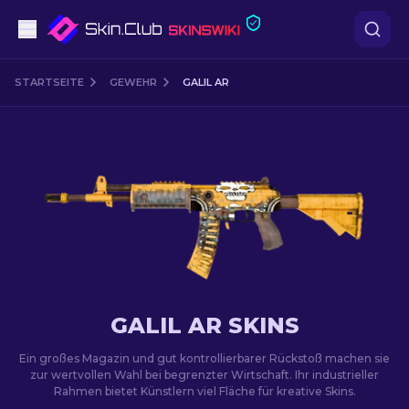
Pistolen
STARTSEITE
GEWEHR
GALIL AR
Mittelklasse
Gewehr
Scharfschützengewehr
Messer
Handschuh
GALIL AR SKINS
Kisten
Ein großes Magazin und gut kontrollierbarer Rückstoß machen sie
zur wertvollen Wahl bei begrenzter Wirtschaft. Ihr industrieller
Rahmen bietet Künstlern viel Fläche für kreative Skins.
Andere