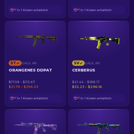
In 1 Kisten erhältlich
In 1 Kisten erhältlich
ST
SV
GALIL AR
GALIL AR
ORANGENES DDPAT
CERBERUS
$17.58 - $113.67
$21.44 - $188.17
$21.79 – $396.03
$32.23 – $296.16
In 1 Kisten erhältlich
In 1 Kisten erhältlich