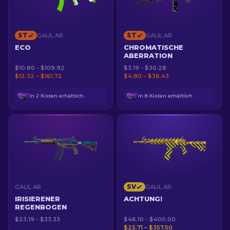
ST
ST
GALIL AR
GALIL AR
ECO
CHROMATISCHE
ABERRATION
$10.80 - $109.92
$3.19 - $30.28
$12.32 – $161.72
$4.80 – $36.43
In 2 Kisten erhältlich
In 8 Kisten erhältlich
SV
GALIL AR
GALIL AR
IRISIERENER
ACHTUNG!
REGENBOGEN
$23.19 - $33.33
$46.10 - $400.00
$25.71 – $357.50