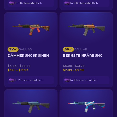
In 1 Kisten erhältlich
In 2 Kisten erhältlich
SV
SV
GALIL AR
GALIL AR
DÄMMERUNGSRUINEN
BERNSTEINFÄRBUNG
$4.84 - $58.68
$6.08 - $31.78
$3.61 – $13.93
$2.89 – $7.38
In 2 Kisten erhältlich
In 1 Kisten erhältlich