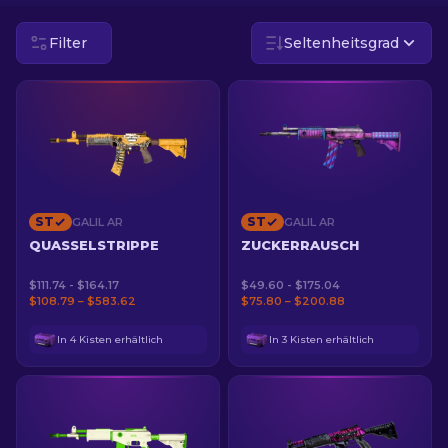
Filter
Seltenheitsgrad
DE
ST
ST
GALIL AR
GALIL AR
QUASSELSTRIPPE
ZUCKERRAUSCH
$111.74 - $164.17
$49.60 - $175.04
$108.79 – $583.62
$75.80 – $200.88
In 4 Kisten erhältlich
In 3 Kisten erhältlich