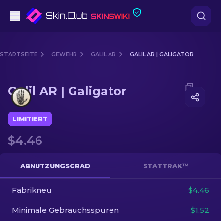
Pistolen
STARTSEITE
GEWEHR
GALIL AR
GALIL AR | GALIGATOR
Mittelklasse
Media of
Galil AR | Galigator
Galil AR | Galigator
Gewehr
Scharfschützengewehr
LIMITIERT
$4.46
Messer
Handschuh
ABNUTZUNGSGRAD
STATTRAK™
Kisten
Fabrikneu
$4.46
Minimale Gebrauchsspuren
$1.52
Andere