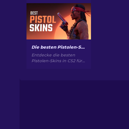
besten Glock-18-Skins!
Erforschen Sie unsere
Rangliste, um die besten
kosmetischen
Verbesserungen für mehr
Stil und Flair zu
entdecken
Die besten Pistolen-Skins in CS2 [2026]
Entdecke die besten
Pistolen-Skins in CS2 für
ultimativen Style. Top-
Picks für Desert Eagle,
USP-S und mehr!