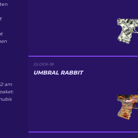
tten
f
gt
nen
GLOCK-18
UMBRAL RABBIT
CS2 am
paket:
nubis