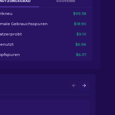
NUTZUNGSGRAD
SOUVENIR
rikneu
$99.38
imale Gebrauchsspuren
$18.90
satzerprobt
$9.10
enutzt
$6.96
pfspuren
$6.37