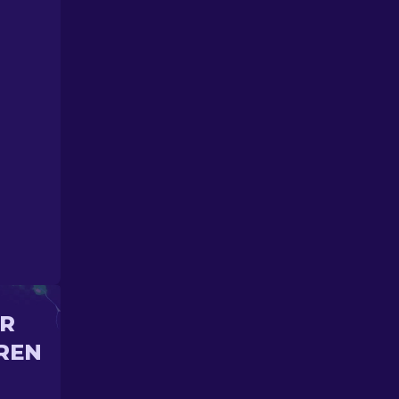
IR
REN