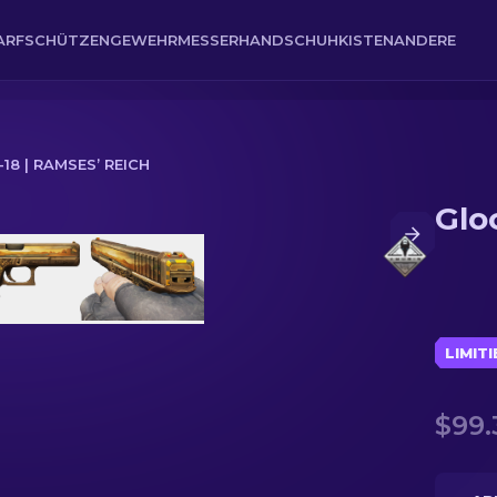
ARFSCHÜTZENGEWEHR
MESSER
HANDSCHUH
KISTEN
ANDERE
18 | RAMSES’ REICH
Glo
LIMIT
$99.