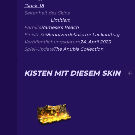
Glock-18
Seltenheit des Skins
Limitiert
Familie
Ramese's Reach
Finish-Stil
Benutzerdefinierter Lackauftrag
Veröffentlichungsdatum
24. April 2023
Spiel-Update
The Anubis Collection
KISTEN MIT DIESEM SKIN