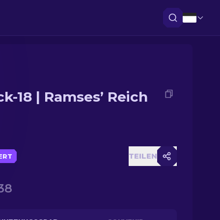
ck-18 | Ramses’ Reich
TEILEN
IERT
38