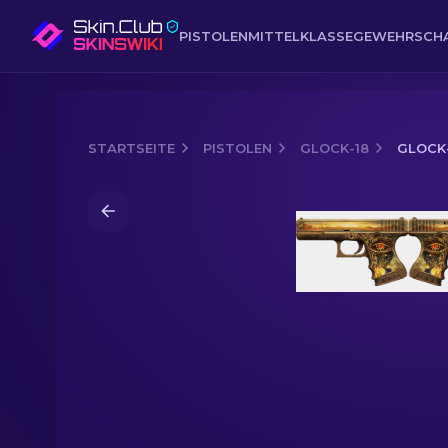
PISTOLEN
MITTELKLASSE
GEWEHR
SCH
STARTSEITE
PISTOLEN
GLOCK-18
GLOCK-
Media of
Glock-18 | Ramses’ Reich