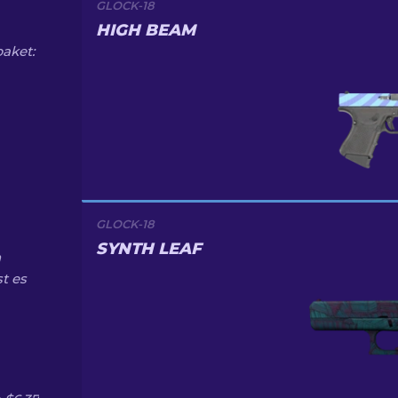
GLOCK-18
HIGH BEAM
aket:
GLOCK-18
SYNTH LEAF
n
t es