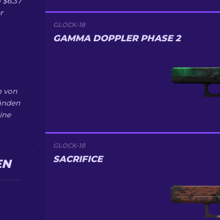
 $6.37
r
GLOCK-18
GAMMA DOPPLER PHASE 2
h von
tänden
ine
GLOCK-18
SACRIFICE
EN