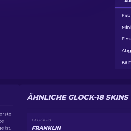
AB
Fab
Min
Ein
Abg
Kam
ÄHNLICHE GLOCK-18 SKINS
 erste
GLOCK-18
te
FRANKLIN
 ist,